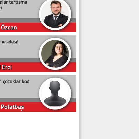
lar tartışma
!
 Özcan
meselesi!
 Erci
n çocuklar kod
 Polatbaş
arti Erdoğan
arlığıyla ne kadar oy