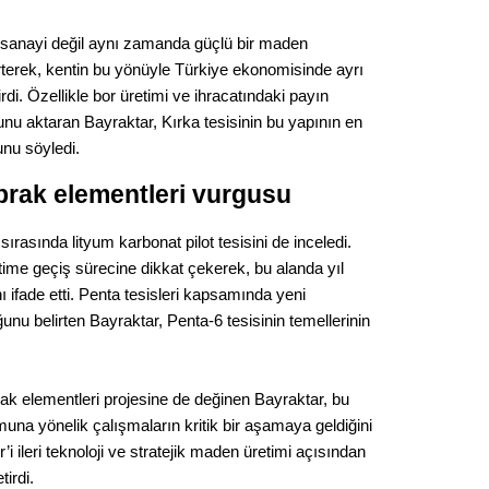
Gürha
Eskişe
 sanayi değil aynı zamanda güçlü bir maden
Döne
rterek, kentin bu yönüyle Türkiye ekonomisinde ayrı
Rifat
rdi. Özellikle bor üretimi ve ihracatındaki payın
unu aktaran Bayraktar, Kırka tesisinin bu yapının en
Sürdür
unu söyledi.
kültür
prak elementleri vurgusu
Konu
ırasında lityum karbonat pilot tesisini de inceledi.
time geçiş sürecine dikkat çekerek, bu alanda yıl
2023 y
ı ifade etti. Penta tesisleri kapsamında yeni
bekliy
nu belirten Bayraktar, Penta-6 tesisinin temellerinin
Tüli
ak elementleri projesine de değinen Bayraktar, bu
Düşükl
muna yönelik çalışmaların kritik bir aşamaya geldiğini
ir’i ileri teknoloji ve stratejik maden üretimi açısından
tirdi.