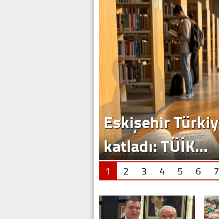
Eskişehir Türkiy
katladı: TÜİK…
1
2
3
4
5
6
7