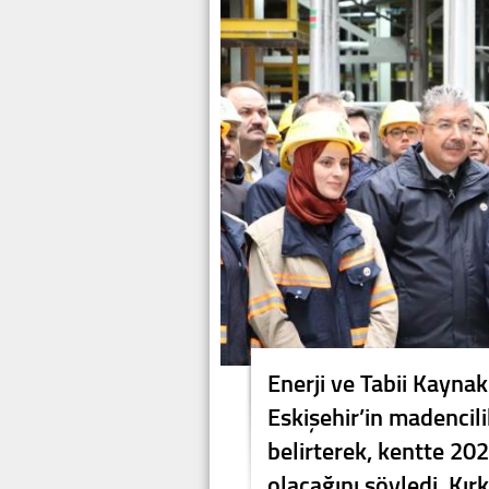
Enerji ve Tabii Kayna
Eskişehir’in madencil
belirterek, kentte 20
olacağını söyledi. Kır