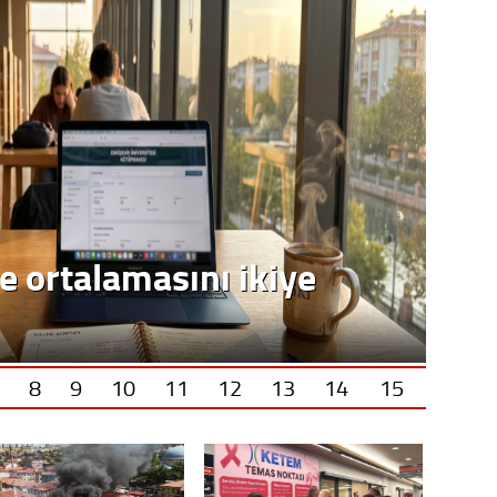
e ortalamasını ikiye
8
9
10
11
12
13
14
15