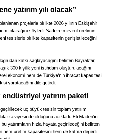
Op. D
ene yatırım yılı olacak”
Sağlığı
anlanan projelerle birlikte 2026 yılının Eskişehir
nemi olacağını söyledi. Sadece mevcut üretimin
i tesislerle birlikte kapasitenin genişletileceğini
Uzm. 
doğrudan katkı sağlayacağını belirten Bayraktar,
Vatand
laşık 300 kişilik yeni istihdam oluşturulacağını
erel ekonomi hem de Türkiye’nin ihracat kapasitesi
isi yaratacağını dile getirdi.
M. M
 endüstriyel yatırım paketi
Hayır,
geçirilecek üç büyük tesisin toplam yatırım
olar seviyesinde olduğunu açıkladı. Eti Maden’in
bu yatırımların hızla hayata geçirileceğini belirten
Seda
in hem üretim kapasitesini hem de katma değerli
e etti.