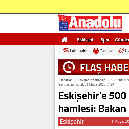
Eskişehir
Spor
Günd
Foto Galeri
Yazarlar
Es
Bilecik
Ne demek
Esk
FLAŞ HAB
Haberler
Eskişehir haberleri
>
»
Eskişehir’e 50
Yayınlanma Tarihi: 01 Mayıs 2026 17:20
Eskişehir’e 500 
hamlesi: Bakan 
Eskişehir
1 Mayıs 2