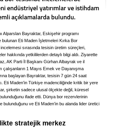
Kere
ni endüstriyel yatırımlar ve istihdam
emli açıklamalarda bulundu.
Es Es’
nı Alparslan Bayraktar, Eskişehir programı
 bulunan Eti Maden İşletmeleri Kırka Bor
Ahme
 incelemesi sırasında tesisin üretim süreçleri,
r hakkında yetkililerden detaylı bilgi aldı. Ziyarette
Tepeba
maz, AK Parti İl Başkanı Gürhan Albayrak ve il
birliği
üm çalışanların 1 Mayıs Emek ve Dayanışma
ulaşı
ına başlayan Bayraktar, tesisin 7 gün 24 saat
Fund
tı. Eti Maden’in Türkiye madenciliğinde kritik bir yere
r, şirketin sadece ulusal ölçekte değil, küresel
CHP’li
ulunduğunu ifade etti. Dünya bor rezervlerinin
kazana
 bulunduğunu ve Eti Maden’in bu alanda lider üretici
seçiml
Melt
ikte stratejik merkez