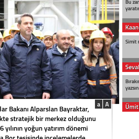
Bu zam
yaratır
Kaan
Simit 
Seval
Bırakı
yazsın
a
A
Ümit
klar Bakanı Alparslan Bayraktar,
ikte stratejik bir merkez olduğunu
YENİ P
26 yılının yoğun yatırım dönemi
aleyht
alır?
ka Bor tesisinde incelemelerde