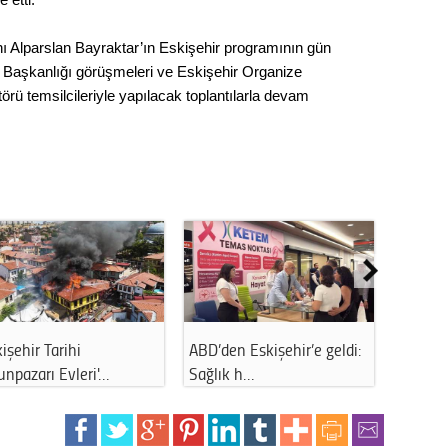
nı Alparslan Bayraktar’ın Eskişehir programının gün
i İl Başkanlığı görüşmeleri ve Eskişehir Organize
rü temsilcileriyle yapılacak toplantılarla devam
işehir Tarihi
ABD’den Eskişehir’e geldi:
Eskişeh
npazarı Evleri'…
Sağlık h…
tarım i