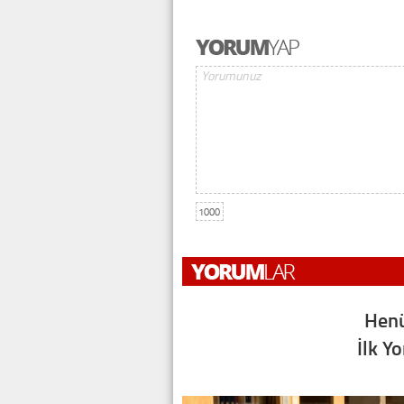
1000
Henü
İlk Y