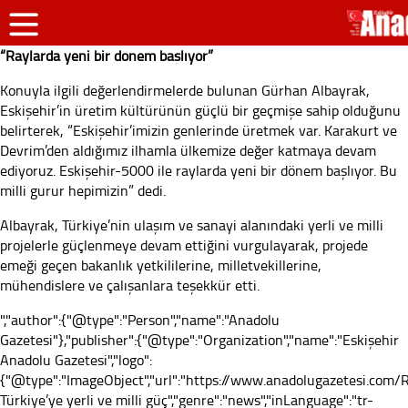
“Raylarda yeni bir dönem başlıyor”
Konuyla ilgili değerlendirmelerde bulunan Gürhan Albayrak,
Eskişehir’in üretim kültürünün güçlü bir geçmişe sahip olduğunu
belirterek, “Eskişehir’imizin genlerinde üretmek var. Karakurt ve
Devrim’den aldığımız ilhamla ülkemize değer katmaya devam
ediyoruz. Eskişehir-5000 ile raylarda yeni bir dönem başlıyor. Bu
milli gurur hepimizin” dedi.
Albayrak, Türkiye’nin ulaşım ve sanayi alanındaki yerli ve milli
projelerle güçlenmeye devam ettiğini vurgulayarak, projede
emeği geçen bakanlık yetkililerine, milletvekillerine,
mühendislere ve çalışanlara teşekkür etti.
","author":{"@type":"Person","name":"Anadolu
Gazetesi"},"publisher":{"@type":"Organization","name":"Eskişehir
Anadolu Gazetesi","logo":
{"@type":"ImageObject","url":"https://www.anadolugazetesi.com/Re
Türkiye’ye yerli ve milli güç","genre":"news","inLanguage":"tr-