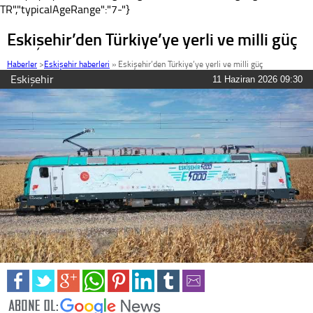
TR","typicalAgeRange":"7-"}
Eskişehir’den Türkiye’ye yerli ve milli güç
Haberler
>
Eskişehir haberleri
»
Eskişehir’den Türkiye’ye yerli ve milli güç
Eskişehir
11 Haziran 2026 09:30