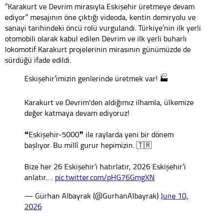
“Karakurt ve Devrim mirasıyla Eskişehir üretmeye devam
ediyor” mesajının öne çıktığı videoda, kentin demiryolu ve
sanayi tarihindeki öncü rolü vurgulandı. Türkiye’nin ilk yerli
otomobili olarak kabul edilen Devrim ve ilk yerli buharlı
lokomotif Karakurt projelerinin mirasının günümüzde de
sürdüğü ifade edildi.
Eskişehir’imizin genlerinde üretmek var! 🏭
Karakurt ve Devrim'den aldığımız ilhamla, ülkemize
değer katmaya devam ediyoruz!
❝Eskişehir-5000❞ ile raylarda yeni bir dönem
başlıyor. Bu millî gurur hepimizin. 🇹🇷
Bize her 26 Eskişehir’i hatırlatır, 2026 Eskişehir’i
anlatır.…
pic.twitter.com/pHG76GmgXN
— Gürhan Albayrak (@GurhanAlbayrak)
June 10,
2026