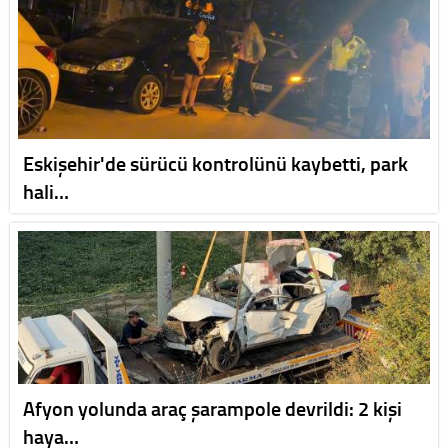
Eskişehir'de sürücü kontrolünü kaybetti, park
hali…
Afyon yolunda araç şarampole devrildi: 2 kişi
haya…