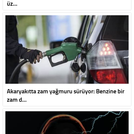
üz…
Akaryakıtta zam yağmuru sürüyor: Benzine bir
zam d…