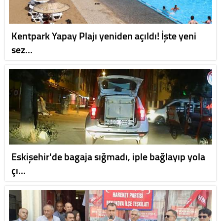
Kentpark Yapay Plajı yeniden açıldı! İşte yeni
sez…
Eskişehir'de bagaja sığmadı, iple bağlayıp yola
çı…