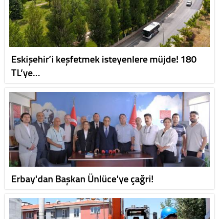
Eskişehir’i keşfetmek isteyenlere müjde! 180
TL’ye…
Erbay'dan Başkan Ünlüce'ye çağri!