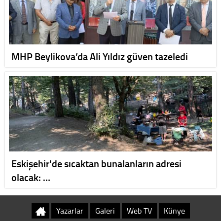
MHP Beylikova’da Ali Yıldız güven tazeledi
Eskişehir'de sıcaktan bunalanların adresi
olacak: …
Yazarlar
Galeri
Web TV
Künye