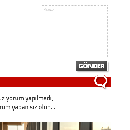
Op. D
Sağlığı
Uzm. 
Vatand
M. M
Hayır,
z yorum yapılmadı,
orum yapan siz olun...
Seda