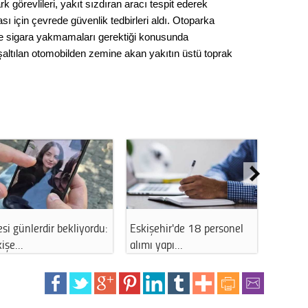
Gürha
 görevlileri, yakıt sızdıran aracı tespit ederek
Eskişe
için çevrede güvenlik tedbirleri aldı. Otoparka
Döne
 ve sigara yakmamaları gerektiği konusunda
altılan otomobilden zemine akan yakıtın üstü toprak
Rifat
Sürdür
kültür
Konu
2023 y
bekliy
esi günlerdir bekliyordu:
Eskişehir'de 18 personel
Eskişeh
Tüli
kişe…
alımı yapı…
müjdes
Düşükl