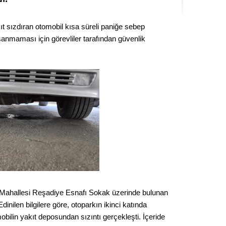
Seval
kıt sızdıran otomobil kısa süreli paniğe sebep
Es Es’
anmaması için görevliler tarafından güvenlik
Ahme
Tepeba
birliği
ulaşı
Fund
CHP’li
kazana
seçiml
al Mahallesi Reşadiye Esnafı Sokak üzerinde bulunan
Melt
dinilen bilgilere göre, otoparkın ikinci katında
bilin yakıt deposundan sızıntı gerçekleşti. İçeride