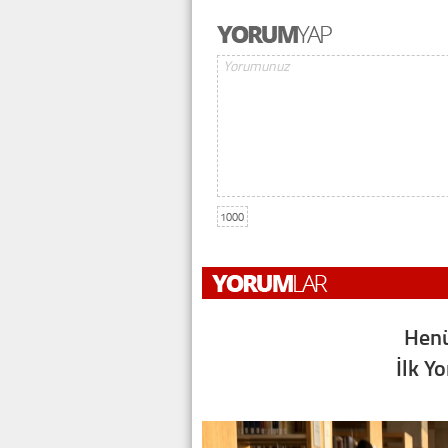
1000
Henü
İlk Y