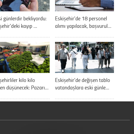
si günlerdir bekliyordu:
Eskişehir'de 18 personel
şehir'deki kayıp …
alımı yapılacak, başvurul…
ehirliler kilo kilo
Eskişehir’de değişen tablo
ken düşünecek: Pazarı…
vatandaşlara eski günle…