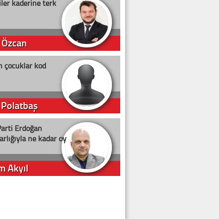
ler kaderine terk
 Özcan
n çocuklar kod
 Polatbaş
arti Erdoğan
arlığıyla ne kadar oy
m Akyıl
iye ilgiliyiz!