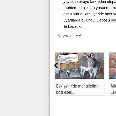
yayılan kokuyu fark eden otopark
muhtemel bir kaza yaşanmaması 
giren sürücülere, içeride ateş
uyarılarda bulundu. Deposu boş
ile kapatıldı.
Kaynak :
İHA
Eskişehir'de mahallelinin
Ail
başı eşek…
Es