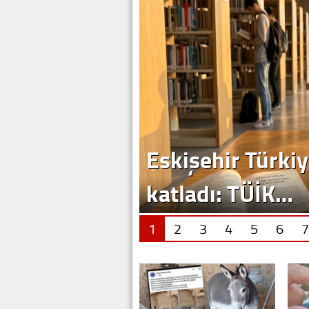
Eskişehir Türkiy
katladı: TÜİK…
1
2
3
4
5
6
7