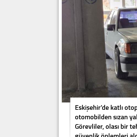
Eskişehir’de katlı oto
otomobilden sızan yak
Görevliler, olası bir 
güvenlik önlemleri ald