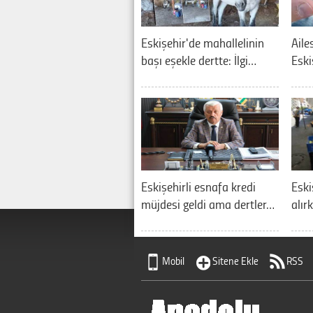
Eskişehir'de mahallelinin
Aile
başı eşekle dertte: İlgi…
Eski
Eskişehirli esnafa kredi
Eskiş
müjdesi geldi ama dertler…
alır
Mobil
Sitene Ekle
RSS