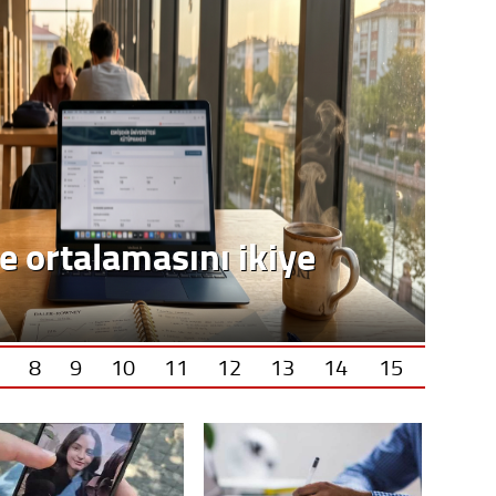
e ortalamasını ikiye
8
9
10
11
12
13
14
15