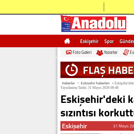
Eskişehir
Spor
Günd
Foto Galeri
Yazarlar
Es
Bilecik
Ne demek
Esk
FLAŞ HAB
Haberler
Eskişehir haberleri
>
»
Eskişehir'deki 
Yayınlanma Tarihi: 31 Mayıs 2026 08:48
Eskişehir'deki k
sızıntısı korkutt
Eskişehir
31 Mayıs 2