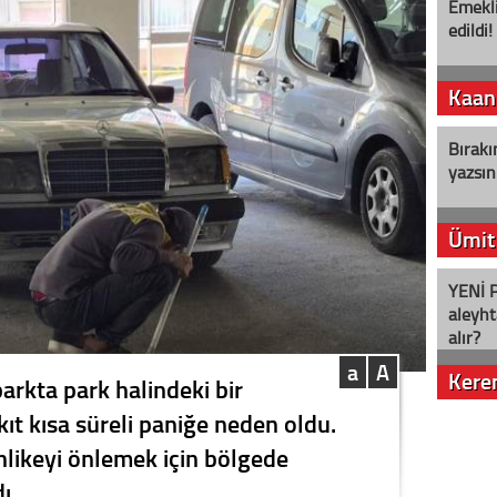
Emekli
edildi!
Kaan
Bırakı
yazsın
Ümit
YENİ P
aleyht
alır?
a
A
Kere
parkta park halindeki bir
ıt kısa süreli paniğe neden oldu.
Nostalj
tehlikeyi önlemek için bölgede
ı.