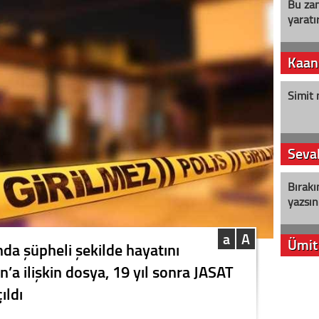
Bu zam
yaratır
Kaan
Simit 
Seval
Bırakı
yazsın
a
A
Ümit
nda şüpheli şekilde hayatını
’a ilişkin dosya, 19 yıl sonra JASAT
YENİ P
ıldı
aleyht
alır?