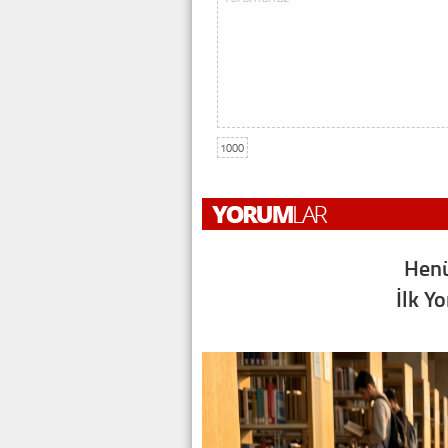
1000
Henü
İlk Y