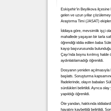
Eskişehir’in Beylikova ilçesine
gelen ve uzun yıllar çözülemey
Araştırma Timi (JASAT) ekipler
İddiaya göre, mevsimlik işçi ol
mahallede yaşayan bir tarla sahi
öğrendiği iddia edilen baba Sü
kayıp başvurusunda bulunduğu b
Çayı’nda boynu kırılmış halde ö
aydınlatılamadığı öğrenildi.
Dosyanın yeniden açılmasıyla bi
başlattı. Soruşturma kapsamında
İfadelerinde, olayın babaları Sü
sürdükleri belirtildi. Ayrıca ol
yapıldığı öğrenildi.
Öte yandan, hakkında iddialard
hayatını kaybettiği belirtildi. 