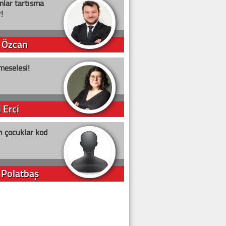
lar tartışma
!
 Özcan
meselesi!
 Erci
n çocuklar kod
 Polatbaş
arti Erdoğan
arlığıyla ne kadar oy