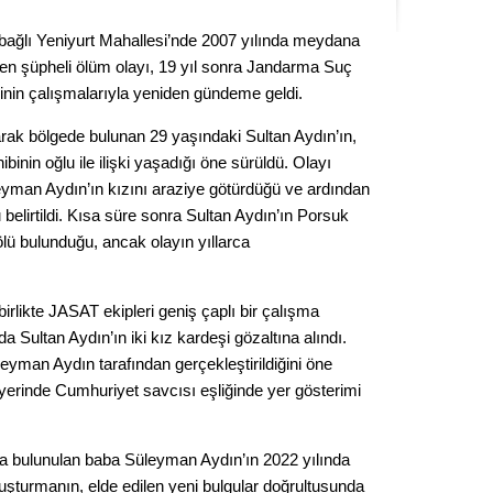
Kere
 bağlı Yeniyurt Mahallesi’nde 2007 yılında meydana
en şüpheli ölüm olayı, 19 yıl sonra Jandarma Suç
Es Es’
inin çalışmalarıyla yeniden gündeme geldi.
arak bölgede bulunan 29 yaşındaki Sultan Aydın’ın,
Ahme
binin oğlu ile ilişki yaşadığı öne sürüldü. Olayı
leyman Aydın’ın kızını araziye götürdüğü ve ardından
elirtildi. Kısa süre sonra Sultan Aydın’ın Porsuk
Tepeba
birliği
lü bulunduğu, ancak olayın yıllarca
ulaşı
Fund
rlikte JASAT ekipleri geniş çaplı bir çalışma
 Sultan Aydın’ın iki kız kardeşi gözaltına alındı.
CHP’li
leyman Aydın tarafından gerçekleştirildiğini öne
kazana
ay yerinde Cumhuriyet savcısı eşliğinde yer gösterimi
seçiml
Melt
a bulunulan baba Süleyman Aydın’ın 2022 yılında
Soruşturmanın, elde edilen yeni bulgular doğrultusunda