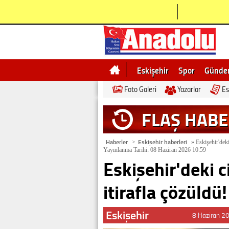
Eskişehir
Spor
Günd
Foto Galeri
Yazarlar
Es
Bilecik
Ne demek
Esk
FLAŞ HAB
Haberler
Eskişehir haberleri
>
»
Eskişehir'deki
Yayınlanma Tarihi: 08 Haziran 2026 10:59
Eskişehir'deki c
itirafla çözüldü!
Eskişehir
8 Haziran 2