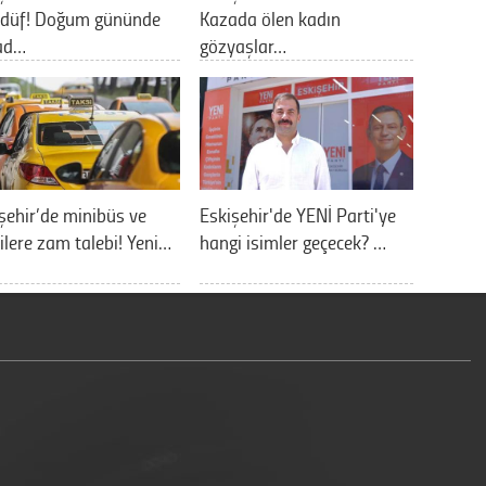
adüf! Doğum gününde
Kazada ölen kadın
ad…
gözyaşlar…
şehir’de minibüs ve
Eskişehir'de YENİ Parti'ye
ilere zam talebi! Yeni…
hangi isimler geçecek? …