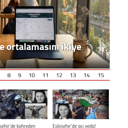
8
9
10
11
12
13
14
15
şehir’de kahreden
Eskişehir’de acı veda!