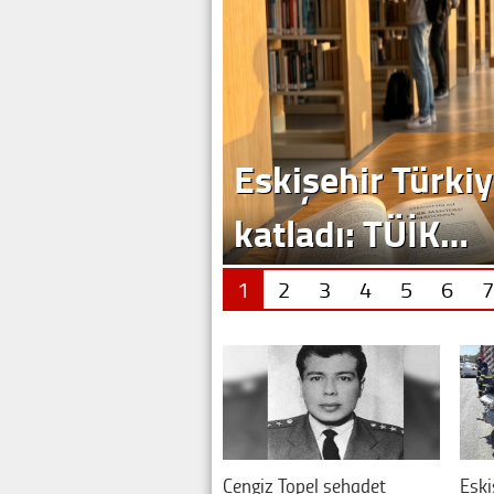
1
2
3
4
5
6
7
Cengiz Topel şehadet
Eski