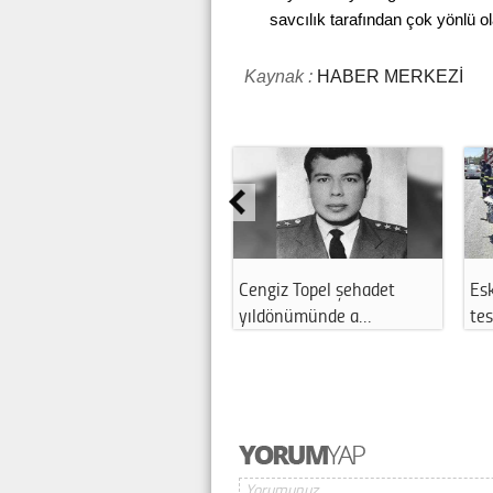
savcılık tarafından çok yönlü ola
Kaynak :
HABER MERKEZİ
Cengiz Topel şehadet
Eskişehir’de kahreden
yıldönümünde a…
tesadüf! Doğu…