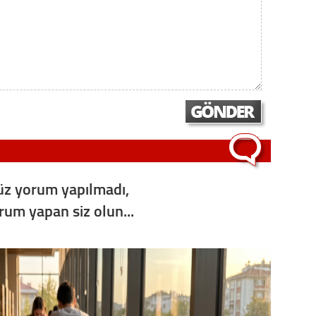
Op. D
Sağlığı
Uzm. 
Vatand
z yorum yapılmadı,
M. M
orum yapan siz olun...
Hayır,
Seda