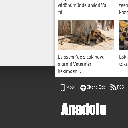
yıldönümünde anıldı! Vali
tes
Yıl…
kaz
Eskişehir’de sıcak hava
Eski
alarmı! Veteriner
taks
hekimden…
Mobil
Sitene Ekle
RSS