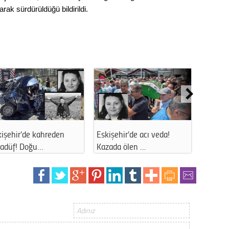
Gürha
rak sürdürüldüğü bildirildi.
Eskişe
Döne
Rifat
Sürdür
kültür
Konu
Eskişehir’de acı veda!
Eskişehir’de sıcak hava
2023 y
bekliy
Kazada ölen …
alarmı! Vet…
Tüli
Düşükl