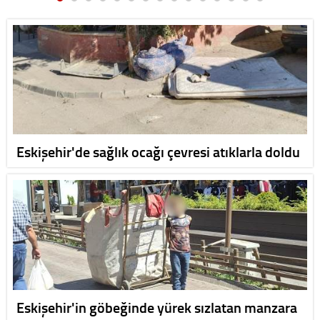
Eskişehir'de sağlık ocağı çevresi atıklarla doldu
Eskişehir'in göbeğinde yürek sızlatan manzara