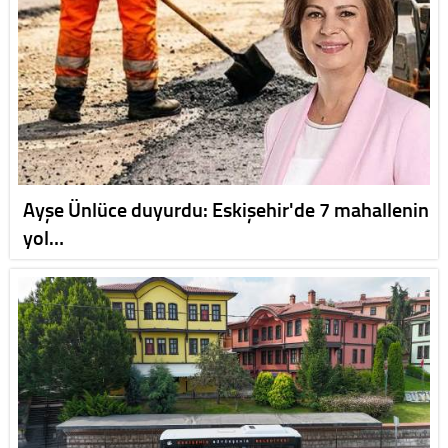
Ayşe Ünlüce duyurdu: Eskişehir'de 7 mahallenin
yol…