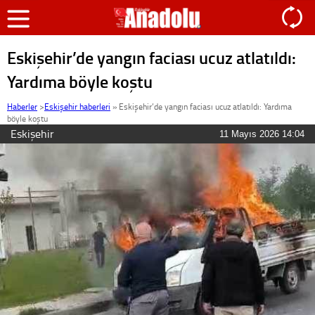
Eskişehir’de yangın faciası ucuz atlatıldı:
Yardıma böyle koştu
Haberler
>
Eskişehir haberleri
»
Eskişehir’de yangın faciası ucuz atlatıldı: Yardıma
böyle koştu
Eskişehir
11 Mayıs 2026 14:04