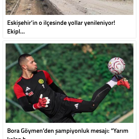
Eskişehir’in o ilçesinde yollar yenileniyor!
Ekipl…
Bora Göymen’den şampiyonluk mesajı: “Yarım
kalan b…