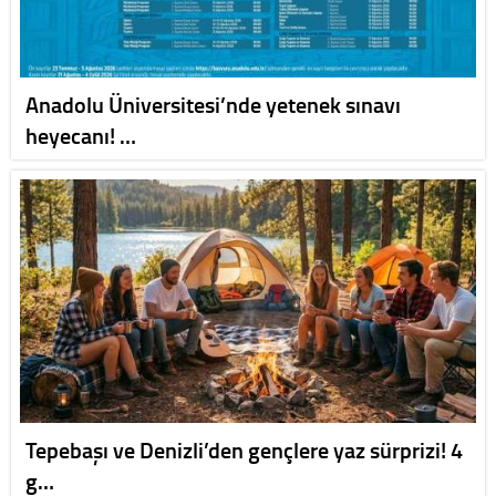
Anadolu Üniversitesi’nde yetenek sınavı
heyecanı! …
Tepebaşı ve Denizli’den gençlere yaz sürprizi! 4
g…