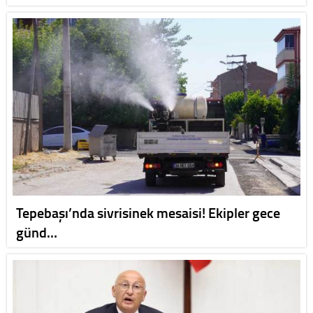
Tepebaşı’nda sivrisinek mesaisi! Ekipler gece
günd…