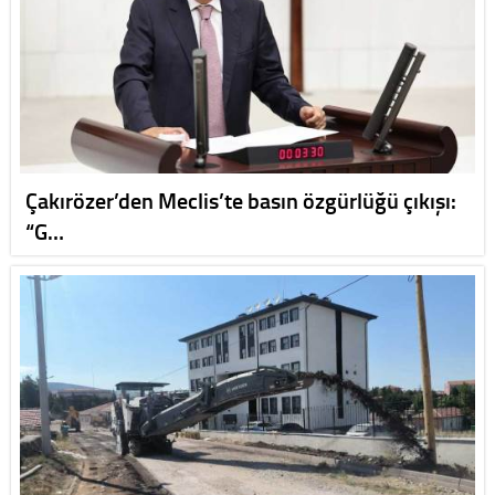
Çakırözer’den Meclis’te basın özgürlüğü çıkışı:
“G…