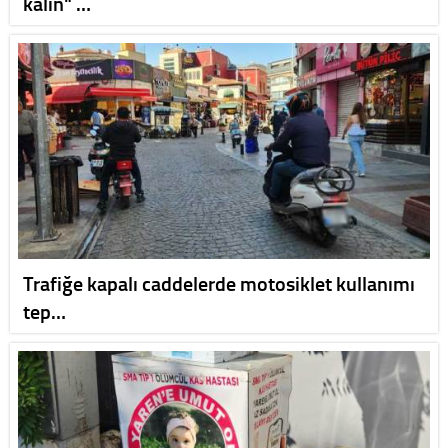
kalın" …
Trafiğe kapalı caddelerde motosiklet kullanımı
tep…