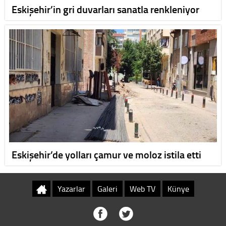
Eskişehir’in gri duvarları sanatla renkleniyor
Eskişehir’de yolları çamur ve moloz istila etti
Yazarlar
Galeri
Web TV
Künye