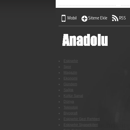
Mobil
Sitene Ekle
RSS
Eskişehir
Spor
Magazin
Ekonomi
Gündem
Sağlık
Kültür Sanat
Dünya
Teknoloji
Biyografi
Eskişehir Gezi Rehberi
Eskişehir Siyasetçileri