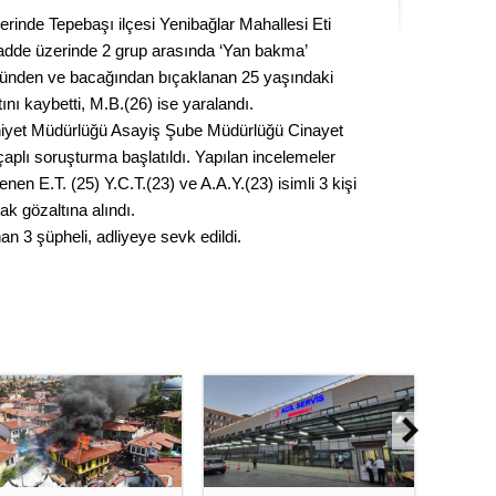
Kere
erinde Tepebaşı ilçesi Yenibağlar Mahallesi Eti
dde üzerinde 2 grup arasında ‘Yan bakma’
Es Es’
ünden ve bacağından bıçaklanan 25 yaşındaki
ı kaybetti, M.B.(26) ise yaralandı.
niyet Müdürlüğü Asayiş Şube Müdürlüğü Cinayet
çaplı soruşturma başlatıldı. Yapılan incelemeler
Ahme
enen E.T. (25) Y.C.T.(23) ve A.A.Y.(23) isimli 3 kişi
ak gözaltına alındı.
Tepeba
n 3 şüpheli, adliyeye sevk edildi.
birliği
ulaşı
Fund
CHP’li
kazana
seçiml
Melt