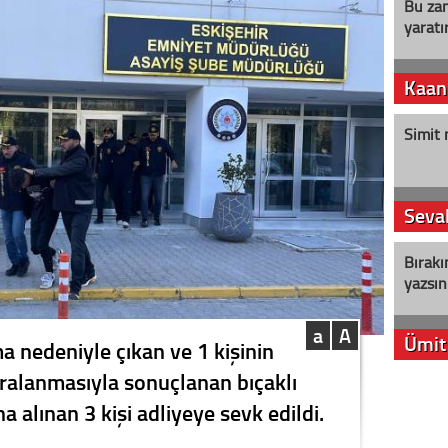
Bu zam
yaratır
Kaan
Simit 
Seval
Bırakı
yazsın
a
A
Ümit
a nedeniyle çıkan ve 1 kişinin
aralanmasıyla sonuçlanan bıçaklı
YENİ P
na alınan 3 kişi adliyeye sevk edildi.
aleyht
alır?