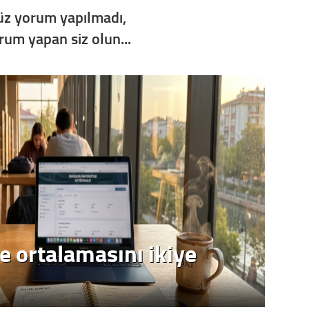
z yorum yapılmadı,
Op. D
orum yapan siz olun...
Sağlığı
Uzm. 
Vatand
M. M
Hayır,
e ortalamasını ikiye
Seda