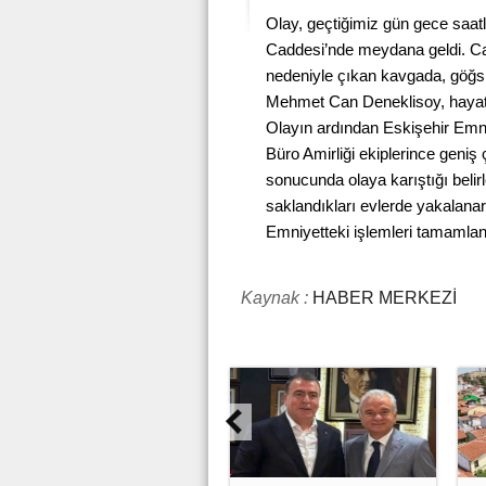
Olay, geçtiğimiz gün gece saatl
Caddesi’nde meydana geldi. Ca
nedeniyle çıkan kavgada, göğs
Mehmet Can Deneklisoy, hayatın
Olayın ardından Eskişehir Em
Büro Amirliği ekiplerince geniş 
sonucunda olaya karıştığı belirl
saklandıkları evlerde yakalanar
Emniyetteki işlemleri tamamlana
Kaynak :
HABER MERKEZİ