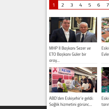
1
2
3
4
5
6
7
MHP İl Başkanı Sezer ve
Eski
ETO Başkanı Güler bir
Evle
aray…
ABD’den Eskişehir’e geldi:
Eski
Sağlık hizmetini görünc…
tarı