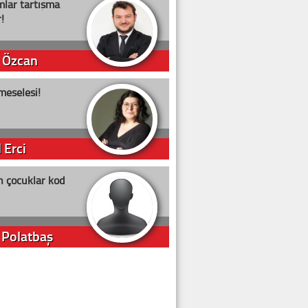
lar tartışma
!
 Özcan
meselesi!
 Erci
n çocuklar kod
 Polatbaş
arti Erdoğan
arlığıyla ne kadar oy