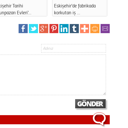
Gürha
işehir Tarihi
Eskişehir'de fabrikada
ABD’den
Eskişe
npazarı Evleri'…
korkutan iş …
Sağlık
Döne
Rifat
Sürdür
kültür
Konu
2023 y
bekliy
Tüli
Düşükl