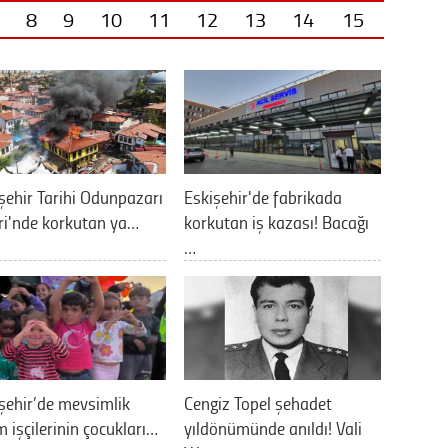
8
9
10
11
12
13
14
15
şehir Tarihi Odunpazarı
Eskişehir'de fabrikada
ri'nde korkutan ya…
korkutan iş kazası! Bacağı
…
şehir’de mevsimlik
Cengiz Topel şehadet
m işçilerinin çocukları…
yıldönümünde anıldı! Vali