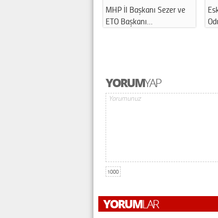
MHP İl Başkanı Sezer ve
Esk
ETO Başkanı…
Odu
1000