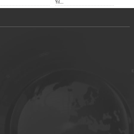
Yıl…
E