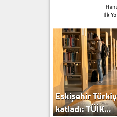
Henü
İlk Y
Eskişehir Türkiy
katladı: TÜİK…