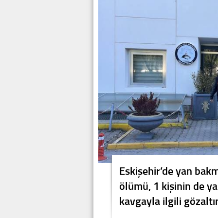
Eskişehir’de yan bakm
ölümü, 1 kişinin de y
kavgayla ilgili gözaltı