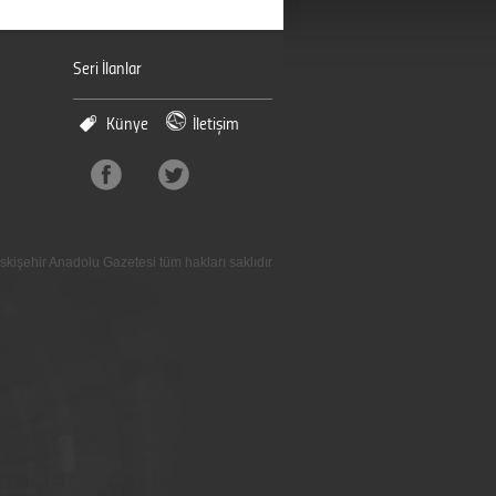
Seri İlanlar
Künye
İletişim
skişehir Anadolu Gazetesi tüm hakları saklıdır