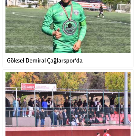
Göksel Demiral Çağlarspor’da