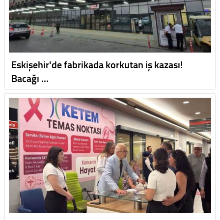
Eskişehir'de fabrikada korkutan iş kazası!
Bacağı …