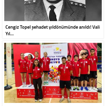
Cengiz Topel şehadet yıldönümünde anıldı! Vali
Yıl…