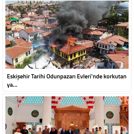
Eskişehir Tarihi Odunpazarı Evleri'nde korkutan
ya…