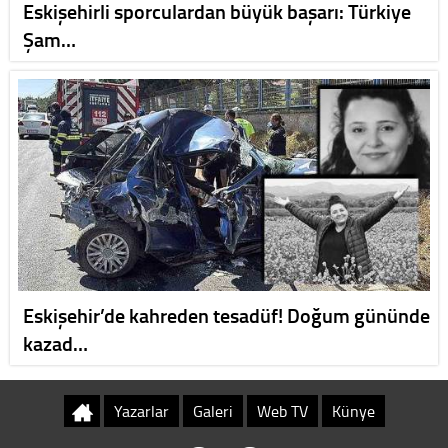
Eskişehirli sporculardan büyük başarı: Türkiye
Şam…
Eskişehir’de kahreden tesadüf! Doğum gününde
kazad…
Yazarlar
Galeri
Web TV
Künye