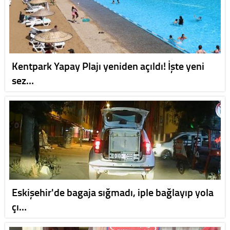
Kentpark Yapay Plajı yeniden açıldı! İşte yeni
sez…
Eskişehir'de bagaja sığmadı, iple bağlayıp yola
çı…