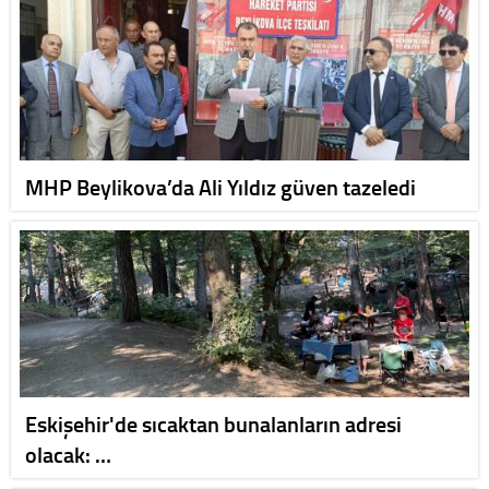
MHP Beylikova’da Ali Yıldız güven tazeledi
Eskişehir'de sıcaktan bunalanların adresi
olacak: …