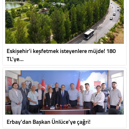
Eskişehir’i keşfetmek isteyenlere müjde! 180
TL’ye…
Erbay'dan Başkan Ünlüce'ye çağri!