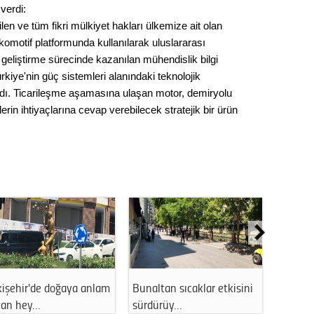
verdi:
Op. D
rilen ve tüm fikri mülkiyet hakları ülkemize ait olan
okomotif platformunda kullanılarak uluslararası
Sağlığı
 geliştirme sürecinde kazanılan mühendislik bilgi
ürkiye'nin güç sistemleri alanındaki teknolojik
aşıdı. Ticarileşme aşamasına ulaşan motor, demiryolu
Uzm. 
erin ihtiyaçlarına cevap verebilecek stratejik bir ürün
Vatand
M. M
Hayır,
Seda
kişehir'de sağlık ocağı
Eskişehir'in göbeğinde
Eskişeh
vresi a…
yürek sızlat…
direks