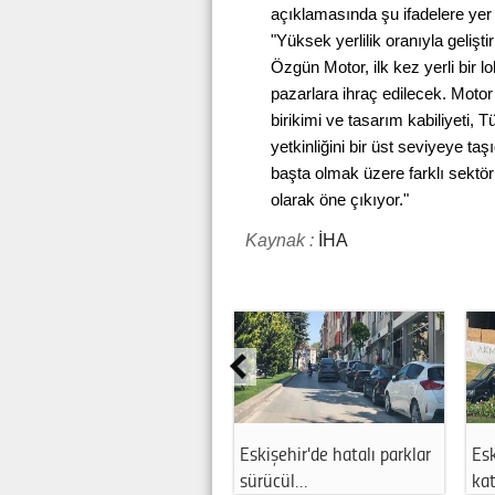
açıklamasında şu ifadelere yer 
"Yüksek yerlilik oranıyla gelişti
Özgün Motor, ilk kez yerli bir l
pazarlara ihraç edilecek. Motor
birikimi ve tasarım kabiliyeti, T
yetkinliğini bir üst seviyeye t
başta olmak üzere farklı sektörl
olarak öne çıkıyor."
Kaynak :
İHA
Eskişehir'de doğaya anlam
Bunaltan sıcaklar etkisini
Es
katan hey…
sürdürüy…
çe