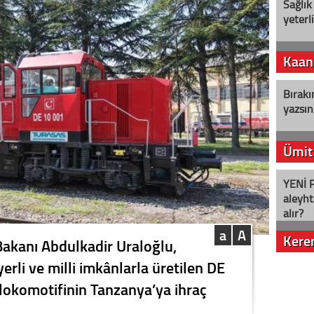
Sağlık
yeterl
Kaan
Bırakı
yazsın
Ümit
YENİ P
aleyht
alır?
a
A
Kere
Bakanı Abdulkadir Uraloğlu,
rli ve milli imkânlarla üretilen DE
Nostalj
lokomotifinin Tanzanya’ya ihraç