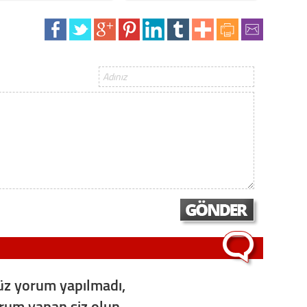
z yorum yapılmadı,
orum yapan siz olun...