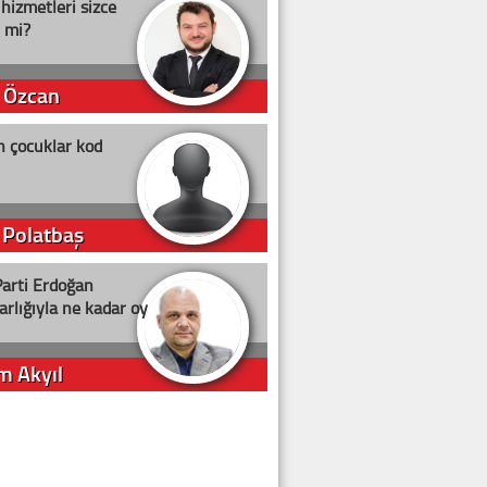
 hizmetleri sizce
i mi?
 Özcan
n çocuklar kod
 Polatbaş
arti Erdoğan
arlığıyla ne kadar oy
m Akyıl
iye ilgiliyiz!