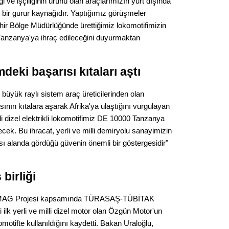
 ve işçiliğinin ürünü olan araçlarımızın yurt dışında
Gürha
Eskişe
ük bir gurur kaynağıdır. Yaptığımız görüşmeler
Döne
r Bölge Müdürlüğünde ürettiğimiz lokomotifimizin
Tanzanya'ya ihraç edileceğini duyurmaktan
Rifat
Sürdür
eki başarısı kıtaları aştı
kültür
büyük raylı sistem araç üreticilerinden olan
nın kıtalara aşarak Afrika'ya ulaştığını vurgulayan
Konu
lli dizel elektrikli lokomotifimiz DE 10000 Tanzanya
cek. Bu ihracat, yerli ve milli demiryolu sanayimizin
2023 y
ası alanda gördüğü güvenin önemli bir göstergesidir"
bekliy
Tüli
 birliği
Düşükl
AMAG Projesi kapsamında TÜRASAŞ-TÜBİTAK
i ilk yerli ve milli dizel motor olan Özgün Motor'un
motifte kullanıldığını kaydetti. Bakan Uraloğlu,