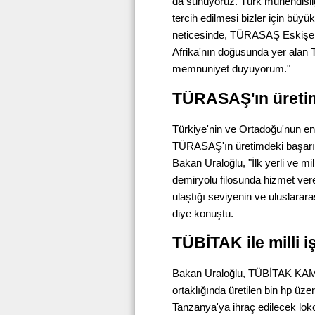
da sunuyoruz. Türk mühendisliği
tercih edilmesi bizler için büy
neticesinde, TÜRASAŞ Eskişehi
Afrika'nın doğusunda yer alan 
memnuniyet duyuyorum."
TÜRASAŞ'ın üretimd
Türkiye'nin ve Ortadoğu'nun en 
TÜRASAŞ'ın üretimdeki başarısı
Bakan Uraloğlu, "İlk yerli ve mi
demiryolu filosunda hizmet vere
ulaştığı seviyenin ve uluslarar
diye konuştu.
TÜBİTAK ile milli iş
Bakan Uraloğlu, TÜBİTAK K
ortaklığında üretilen bin hp üzer
Tanzanya'ya ihraç edilecek loko