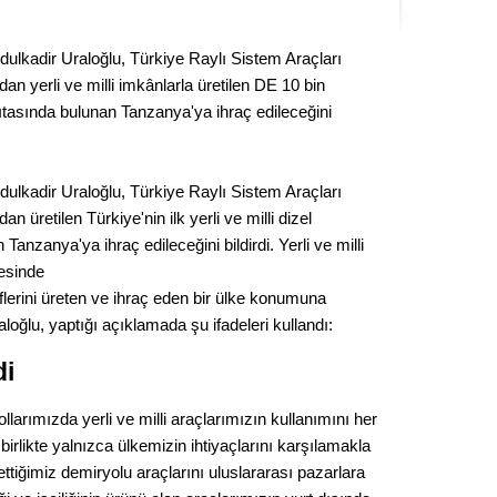
Seval
dulkadir Uraloğlu, Türkiye Raylı Sistem Araçları
Es Es’
 yerli ve milli imkânlarla üretilen DE 10 bin
ıtasında bulunan Tanzanya'ya ihraç edileceğini
Ahme
dulkadir Uraloğlu, Türkiye Raylı Sistem Araçları
Tepeba
üretilen Türkiye'nin ilk yerli ve milli dizel
birliği
anzanya'ya ihraç edileceğini bildirdi. Yerli ve milli
ulaşı
esinde
iflerini üreten ve ihraç eden bir ülke konumuna
Fund
loğlu, yaptığı açıklamada şu ifadeleri kullandı:
CHP’li
di
kazana
seçiml
llarımızda yerli ve milli araçlarımızın kullanımını her
Melt
irlikte yalnızca ülkemizin ihtiyaçlarını karşılamakla
rettiğimiz demiryolu araçlarını uluslararası pazarlara