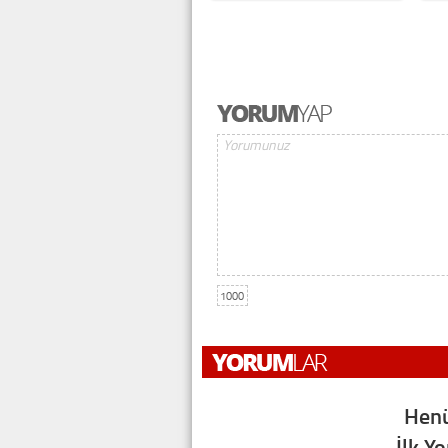
1000
Henü
İlk Y