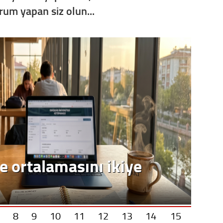
orum yapan siz olun...
e ortalamasını ikiye
8
9
10
11
12
13
14
15