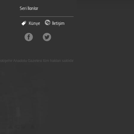
Seri İlanlar
Künye
İletişim
skişehir Anadolu Gazetesi tüm hakları saklıdır