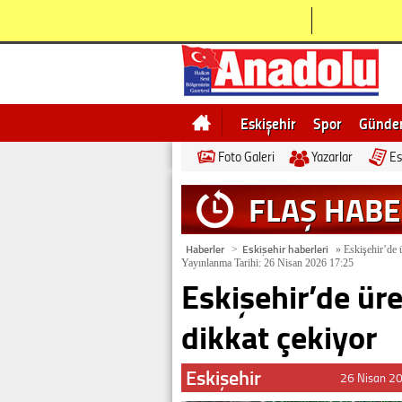
Eskişehir
Spor
Günd
Foto Galeri
Yazarlar
Es
Bilecik
Ne demek
Esk
FLAŞ HAB
Haberler
Eskişehir haberleri
>
»
Eskişehir’de ü
Yayınlanma Tarihi: 26 Nisan 2026 17:25
Eskişehir’de üre
dikkat çekiyor
Eskişehir
26 Nisan 2