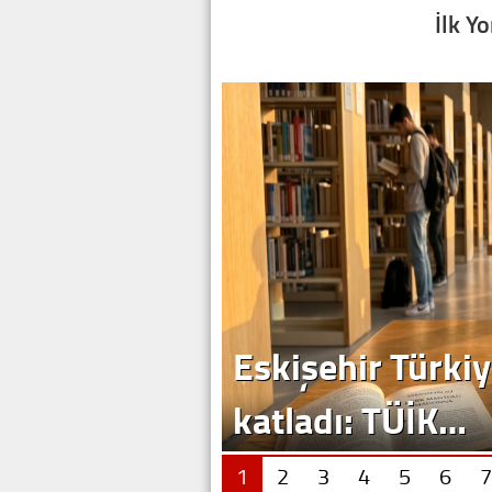
İlk Y
Eskişehir Türkiy
katladı: TÜİK…
1
2
3
4
5
6
7