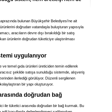
Kere
Es Es’
 çaprazında bulunan Büyükşehir Belediyesi’ne ait
in ürünlerini doğrudan vatandaşla buluşturan yapısıyla
macı, aracıların devre dışı bırakıldığı bir satış
Ahme
ıkan ürünlerin doğrudan tüketiciye ulaştırılması
Tepeba
birliği
stemi uygulanıyor
ulaşı
ve temel gıda ürünleri üreticiden temin edilerek
Fund
in aracısız şekilde satışa sunulduğu sistemde, alışveriş
rinden ilerlediği görülüyor. Düzenli sergilenen
CHP’li
kolaylaştıran bir yapı oluşturuyor.
kazana
seçiml
i arasında doğrudan bağ
Melt
ci ile tüketici arasında doğrudan bir bağ kurmak. Bu
 adil koşullarda değerlendirmesi sağlanırken,