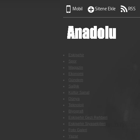
Mobil
Sitene Ekle
RSS
Eskişehir
Spor
Magazin
Ekonomi
Gündem
Sağlık
Kültür Sanat
Dünya
Teknoloji
Biyografi
Eskişehir Gezi Rehberi
Eskişehir Siyasetçileri
Foto Galeri
Yazar