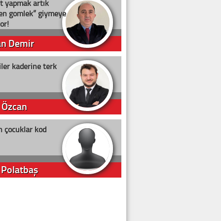
t yapmak artık
ten gömlek” giymeye
or!
an Demir
ler kaderine terk
 Özcan
n çocuklar kod
 Polatbaş
arti Erdoğan
arlığıyla ne kadar oy