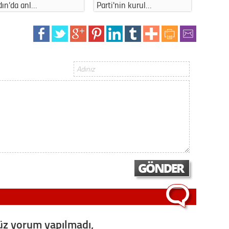
dın’da anl…
Parti'nin kurul…
kapattı
Op. D
Sağlığı
Uzm. 
Vatand
M. M
Hayır,
Seda
z yorum yapılmadı,