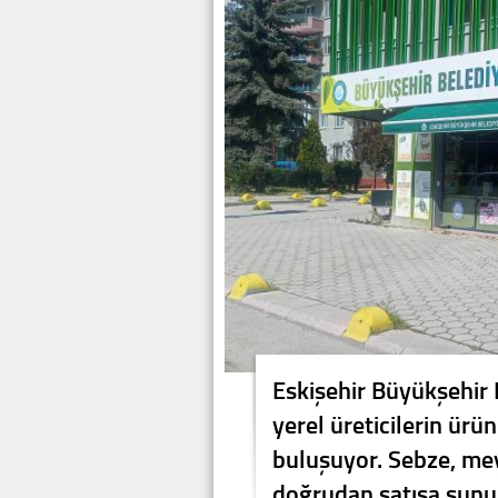
Eskişehir Büyükşehir B
yerel üreticilerin ürü
buluşuyor. Sebze, mey
doğrudan satışa sunu