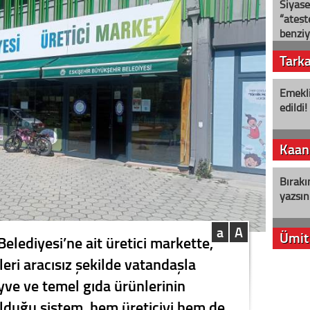
Siyase
“ateş
benziy
Tark
Emekli
edildi!
Kaan
Bırakı
yazsın
a
A
Ümit
elediyesi’ne ait üretici markette,
nleri aracısız şekilde vatandaşla
YENİ P
ve ve temel gıda ürünlerinin
aleyht
alır?
lduğu sistem, hem üreticiyi hem de