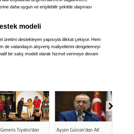
Gürha
rine daha uygun ve erişilebilir şekilde ulaşması
Eskişe
Döne
Rifat
estek modeli
Sürdür
el üretimi destekleyen yapısıyla dikkat çekiyor. Hem
kültür
hem de vatandaşın alışveriş maliyetlerini dengelemeyi
rnatif bir satış modeli olarak hizmet vermeye devam
Konu
2023 y
bekliy
Tüli
Düşükl
Generis Tiyatro’dan
Ayşen Gürcan'dan AK
Ahmet 