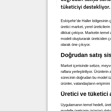
tüketiciyi destekliyor.
Eskişehir’de Haller bölgesinin
üretici market, yerel üreticiler
dikkat çekiyor. Marketin temel a
modeli oluşturarak üreticiden ç
olarak öne çıkıyor.
Doğrudan satış si
Market içerisinde sebze, meyve 
raflara yerleştiriliyor. Ürünler
sürecinin doğrudan bu model üze
ürünler, vatandaşların erişimini 
Üretici ve tüketic
Uygulamanın temel hedefi, üreti
modelle üreticinin ürününü daha