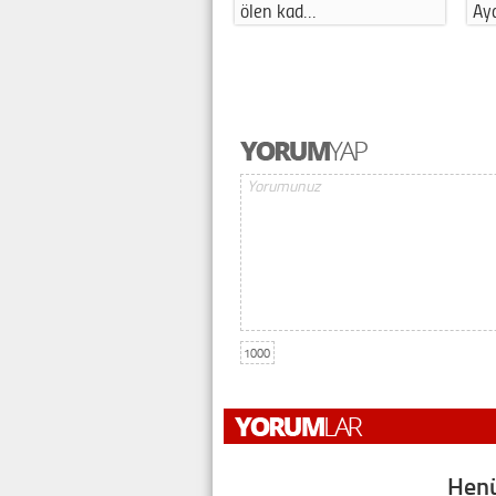
ölen kad…
Ay
1000
Henü