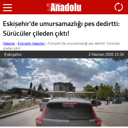
Eskişehir'de umursamazlığı pes dedirtti:
Sürücüler çileden çıktı!
Haberler
>
Eskişehir haberleri
»
Eskişehir'de umursamazlığı pes dedirtti: Sürücüler
çileden çıktı!
Eskişehir
2 Haziran 2026 13:34