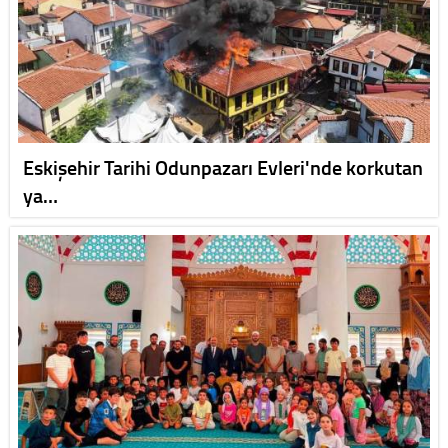
Eskişehir Tarihi Odunpazarı Evleri'nde korkutan
ya…