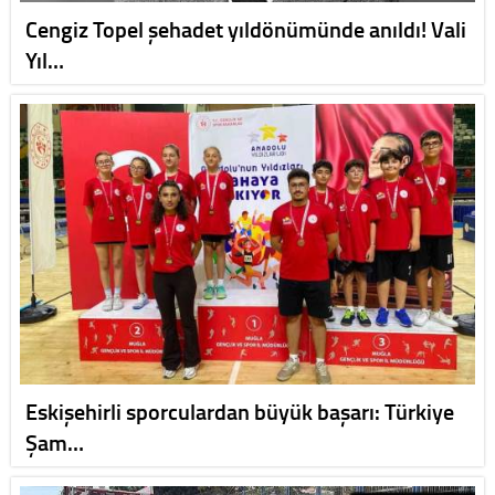
Cengiz Topel şehadet yıldönümünde anıldı! Vali
Yıl…
Eskişehirli sporculardan büyük başarı: Türkiye
Şam…