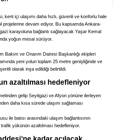
Seval
 kent içi ulaşımı daha hızlı, güvenli ve konforlu hale
Es Es’
ol projelerine devam ediyor. Bu kapsamda Ankara-
tgazi karayoluna bağlantı sağlayacak Yaşar Kemal
ında yoğun mesai sürüyor.
Ahme
ım Bakım ve Onarım Dairesi Başkanlığı ekipleri
Tepeba
samında yeni yolun toplam 25 metre genişliğinde ve
birliği
itli olarak inşa edildiği belirtildi.
ulaşı
n azaltılması hedefleniyor
Fund
ametinden gelip Seyitgazi ve Afyon yönüne ilerleyen
CHP’li
irmeden daha kısa sürede ulaşım sağlaması
kazana
seçiml
su ile batısı arasındaki ulaşım bağlantısının
Melt
 trafik yükünün azaltılması hedefleniyor.
addesi’ne kadar açılacak