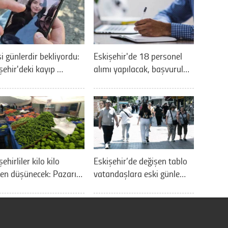
si günlerdir bekliyordu:
Eskişehir'de 18 personel
şehir'deki kayıp …
alımı yapılacak, başvurul…
ehirliler kilo kilo
Eskişehir’de değişen tablo
ken düşünecek: Pazarı…
vatandaşlara eski günle…