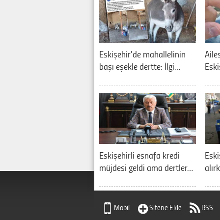
Eskişehir'de mahallelinin
Aile
başı eşekle dertte: İlgi…
Eski
Eskişehirli esnafa kredi
Eskiş
müjdesi geldi ama dertler…
alır
Mobil
Sitene Ekle
RSS