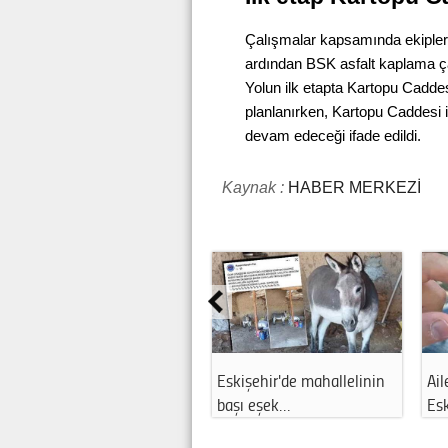
Çalışmalar kapsamında ekipleri
ardından BSK asfalt kaplama çalı
Yolun ilk etapta Kartopu Cadde
planlanırken, Kartopu Caddesi 
devam edeceği ifade edildi.
Kaynak :
HABER MERKEZİ
kişehir'de mahallelinin
Ailesi günlerdir bekliyordu:
Eskişe
aşı eşek…
Eskişe…
alımı 