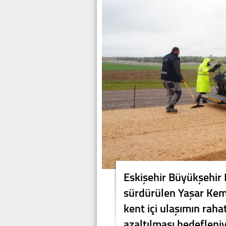
Eskişehir Büyükşehir 
sürdürülen Yaşar Kema
kent içi ulaşımın rah
azaltılması hedefleniy