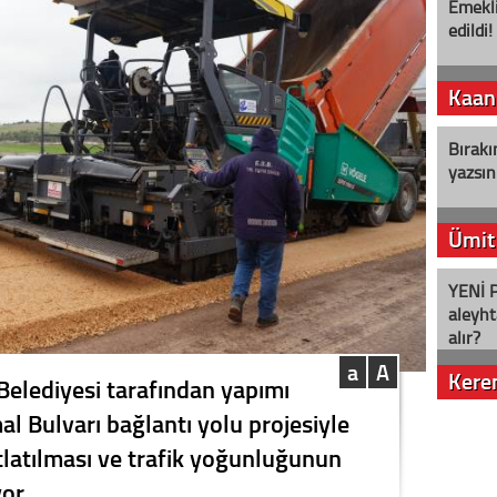
Emekli
edildi!
Kaan
Bırakı
yazsın
Ümit
YENİ P
aleyht
alır?
a
A
Kere
Belediyesi tarafından yapımı
l Bulvarı bağlantı yolu projesiyle
Nostalj
atlatılması ve trafik yoğunluğunun
or.