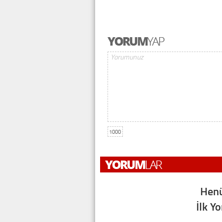
1000
Henü
İlk Y