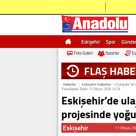
Eskişehir
Spor
Günd
Foto Galeri
Yazarlar
Es
Bilecik
Ne demek
Esk
FLAŞ HAB
Haberler
Eskişehir haberleri
>
»
Eskişehir’de u
Yayınlanma Tarihi: 11 Mayıs 2026 14:28
Eskişehir’de ula
projesinde yoğ
Eskişehir
11 Mayıs 2