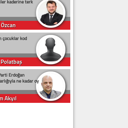
ler kaderine terk
 Özcan
n çocuklar kod
 Polatbaş
arti Erdoğan
arlığıyla ne kadar oy
m Akyıl
iye ilgiliyiz!