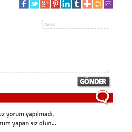
Op. D
Sağlığı
Uzm. 
Vatand
M. M
Hayır,
z yorum yapılmadı,
Seda
orum yapan siz olun...