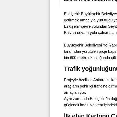
Eskişehir Büyükşehir Belediyesi,
getirmek amacıyla yürüttüğü y
Eskişehir çevre yolundan Seyi
Bulvarı devam yolu çalışmalar
Büyükşehir Belediyesi Yol Yap
tarafından yürütülen proje kap
bin 600 metre uzunluğunda çift şer
Trafik yoğunluğunu
Projeyle özellikle Ankara istik
araçların şehir içi trafiğine g
amaçlanıyor.
Aynı zamanda Eskişehir’in doğu
güçlendirilmesi ve kent içindeki
İlk etap Kartopu C