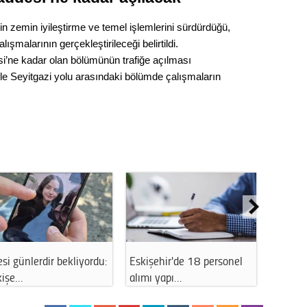
Gürha
Eskişe
n zemin iyileştirme ve temel işlemlerini sürdürdüğü,
Döne
şmalarının gerçekleştirileceği belirtildi.
Rifat
si’ne kadar olan bölümünün trafiğe açılması
ile Seyitgazi yolu arasındaki bölümde çalışmaların
Sürdür
kültür
Konu
2023 y
bekliy
Tüli
hir'de 18 personel
Eskişehirli esnafa kredi
Eskişehirli
Düşükl
yapı…
müjdesi ge…
alırken d