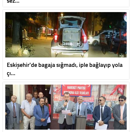
sez…
Eskişehir'de bagaja sığmadı, iple bağlayıp yola
çı…