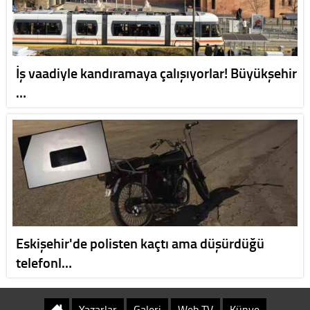
İş vaadiyle kandıramaya çalışıyorlar! Büyükşehir
…
Eskişehir'de polisten kaçtı ama düşürdüğü
telefonl…
Yazarlar
Galeri
Web TV
Künye