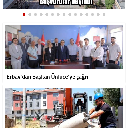
Erbay'dan Başkan Ünlüce'ye çağri!