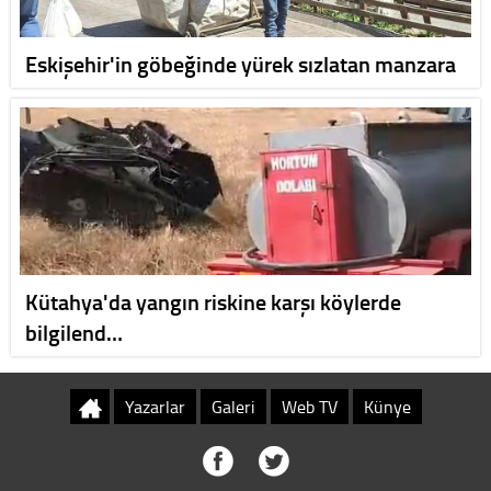
Eskişehir'in göbeğinde yürek sızlatan manzara
Kütahya'da yangın riskine karşı köylerde
bilgilend…
Yazarlar
Galeri
Web TV
Künye