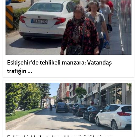
Eskişehir'de tehlikeli manzara: Vatandaş
trafiğin …