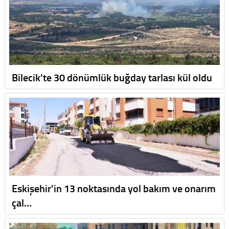
Bilecik'te 30 dönümlük buğday tarlası kül oldu
Eskişehir'in 13 noktasında yol bakım ve onarım
çal…