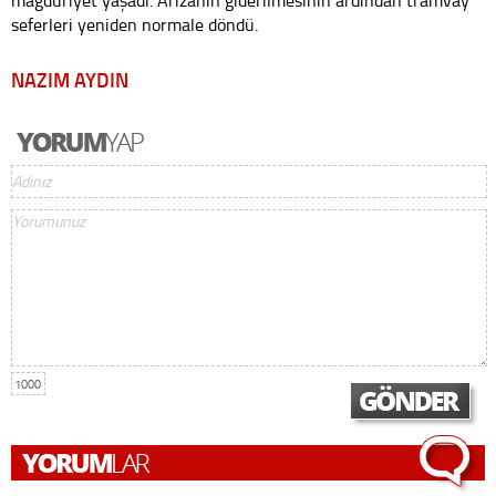
mağduriyet yaşadı. Arızanın giderilmesinin ardından tramvay
seferleri yeniden normale döndü.
NAZIM AYDIN
1000