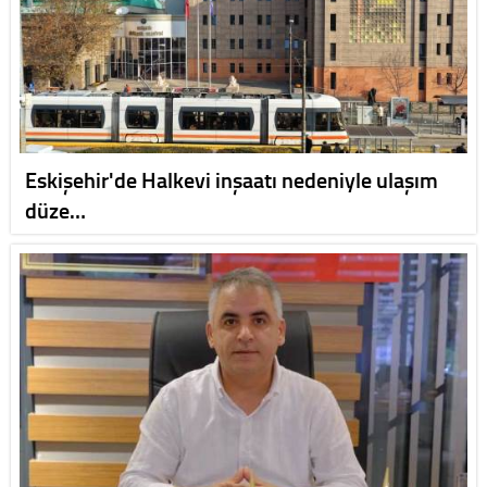
Eskişehir'de Halkevi inşaatı nedeniyle ulaşım
düze…