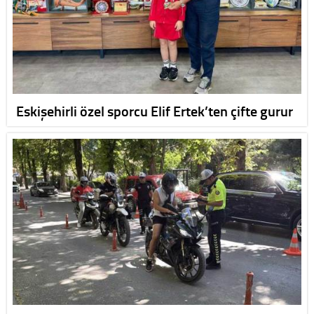
Eskişehirli özel sporcu Elif Ertek’ten çifte gurur