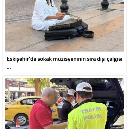
Eskişehir'de sokak müzisyeninin sıra dışı çalgısı
…