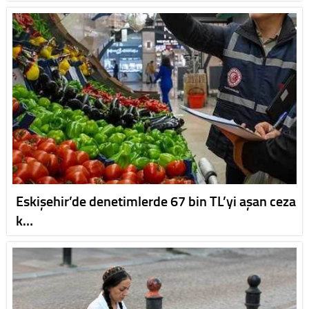
Eskişehir’de denetimlerde 67 bin TL’yi aşan ceza
k…