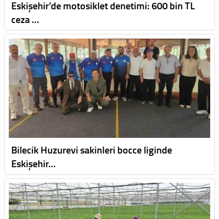
Eskişehir’de motosiklet denetimi: 600 bin TL
ceza …
Bilecik Huzurevi sakinleri bocce liginde
Eskişehir…