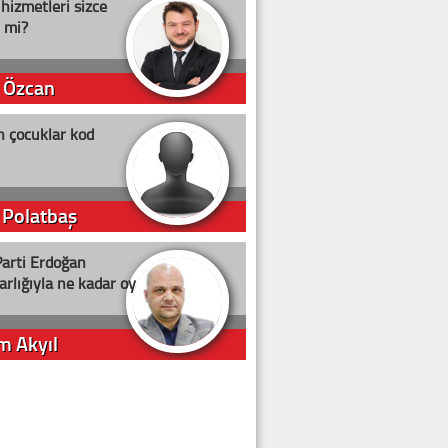
 hizmetleri sizce
i mi?
 Özcan
n çocuklar kod
 Polatbaş
arti Erdoğan
arlığıyla ne kadar oy
m Akyıl
iye ilgiliyiz!