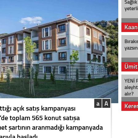
Sağlık
yeterl
Kaan
Bırakı
yazsın
Ümit
YENİ P
aleyht
alır?
a
A
Kere
ttığı açık satış kampanyası
’de toplam 565 konut satışa
Nostalj
met şartının aranmadığı kampanyada
rıyla başladı.