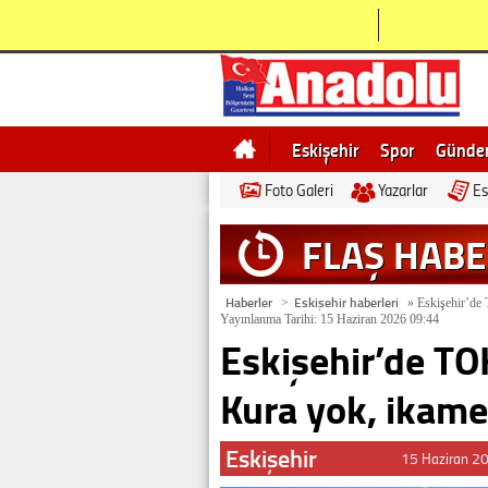
Eskişehir
Spor
Günd
Foto Galeri
Yazarlar
Es
Bilecik
Ne demek
Esk
FLAŞ HAB
Haberler
Eskişehir haberleri
>
»
Eskişehir’de 
Yayınlanma Tarihi: 15 Haziran 2026 09:44
Eskişehir’de TOK
Kura yok, ikamet
Eskişehir
15 Haziran 2