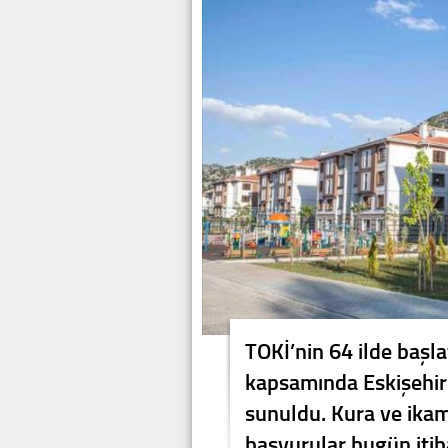
TOKİ’nin 64 ilde başla
kapsamında Eskişehir
sunuldu. Kura ve ika
başvurular bugün itiba