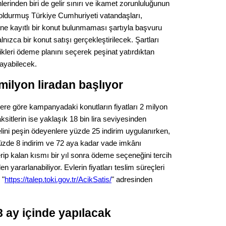
Gürha
rinden biri de gelir sınırı ve ikamet zorunluluğunun
Eskişe
oldurmuş Türkiye Cumhuriyeti vatandaşları,
Döne
rine kayıtlı bir konut bulunmaması şartıyla başvuru
ızca bir konut satışı gerçekleştirilecek. Şartları
Rifat
tikleri ödeme planını seçerek peşinat yatırdıktan
layabilecek.
Sürdür
kültür
 milyon liradan başlıyor
Konu
lere göre kampanyadaki konutların fiyatları 2 milyon
aksitlerin ise yaklaşık 18 bin lira seviyesinden
2023 y
delini peşin ödeyenlere yüzde 25 indirim uygulanırken,
bekliy
üzde 8 indirim ve 72 aya kadar vade imkânı
ip kalan kısmı bir yıl sonra ödeme seçeneğini tercih
 yararlanabiliyor. Evlerin fiyatları teslim süreçleri
Tüli
 "
https://talep.toki.gov.tr/AcikSatis/
" adresinden
Düşükl
8 ay içinde yapılacak