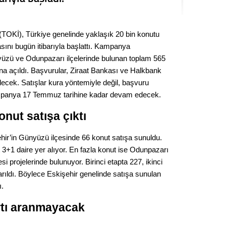
Seval
 (TOKİ), Türkiye genelinde yaklaşık 20 bin konutu
Es Es’
ını bugün itibarıyla başlattı. Kampanya
zü ve Odunpazarı ilçelerinde bulunan toplam 565
a açıldı. Başvurular, Ziraat Bankası ve Halkbank
Ahme
ilecek. Satışlar kura yöntemiyle değil, başvuru
ampanya 17 Temmuz tarihine kadar devam edecek.
Tepeba
birliği
onut satışa çıktı
ulaşı
’in Günyüzü ilçesinde 66 konut satışa sunuldu.
Fund
 3+1 daire yer alıyor. En fazla konut ise Odunpazarı
i projelerinde bulunuyor. Birinci etapta 227, ikinci
CHP’li
kazana
arıldı. Böylece Eskişehir genelinde satışa sunulan
seçiml
ı.
Melt
rtı aranmayacak