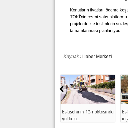
Konutların fiyatları, ödeme koşull
TOKİ’nin resmi satış platformu
projelerde ise teslimlerin sözle
tamamlanması planlanıyor.
Kaynak :
Haber Merkezi
Eskişehir'in 13 noktasında
Eskişehir'de 
yol bakı…
inşaatı nede