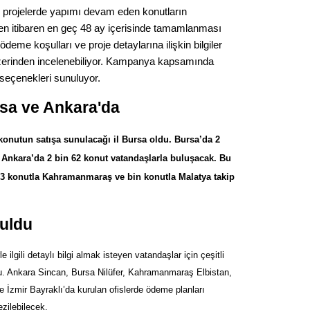
 projelerde yapımı devam eden konutların
Op. D
den itibaren en geç 48 ay içerisinde tamamlanması
 ödeme koşulları ve proje detaylarına ilişkin bilgiler
Sağlığı
üzerinden incelenebiliyor. Kampanya kapsamında
seçenekleri sunuluyor.
Uzm. 
rsa ve Ankara'da
Vatand
nutun satışa sunulacağı il Bursa oldu. Bursa’da 2
n, Ankara’da 2 bin 62 konut vatandaşlarla buluşacak. Bu
n 73 konutla Kahramanmaraş ve bin konutla Malatya takip
M. M
ruldu
Hayır,
 ilgili detaylı bilgi almak isteyen vatandaşlar için çeşitli
uldu. Ankara Sincan, Bursa Nilüfer, Kahramanmaraş Elbistan,
Seda
e İzmir Bayraklı’da kurulan ofislerde ödeme planları
ezilebilecek.