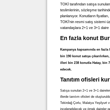
TOKİ tarafından satışa sunulan
teslimlerinin, sözleşme tarihin
planlanıyor. Konutların fiyatları,
TOKİ’nin resmi satış sistemi 
vatandaşlara 2+1 ve 3+1 daire 
En fazla konut Bu
Kampanya kapsamında en fazla ko
bin 190 konut satışa çıkarılırke
illeri bin 238 konutla Hatay, bi
edecek.
Tanıtım ofisleri ku
Satışa sunulan 2+1 ve 3+1 dairelerle
illerde tanıtım ofisleri de oluştur
Tekirdağ Çorlu, Malatya Yeşilyurt v
incelenebilecek ve örnek daireler g