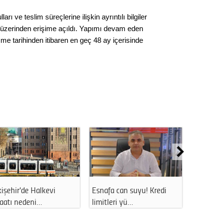
arı ve teslim süreçlerine ilişkin ayrıntılı bilgiler
 üzerinden erişime açıldı. Yapımı devam eden
şme tarihinden itibaren en geç 48 ay içerisinde
Halkevi
Esnafa can suyu! Kredi
Eskişehir'de o m
ni…
limitleri yü…
uzun süreli…