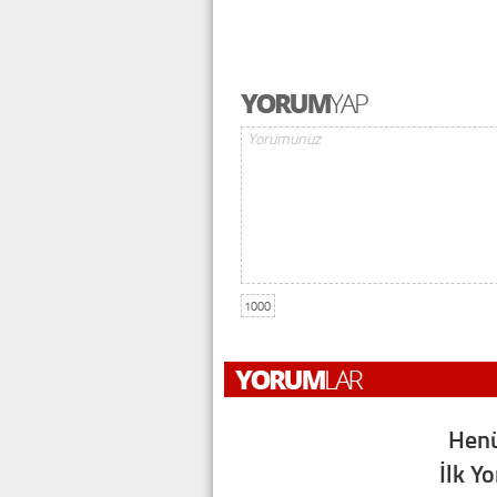
1000
Henü
İlk Y