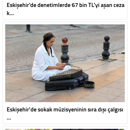
Eskişehir’de denetimlerde 67 bin TL’yi aşan ceza
k…
Eskişehir'de sokak müzisyeninin sıra dışı çalgısı
…