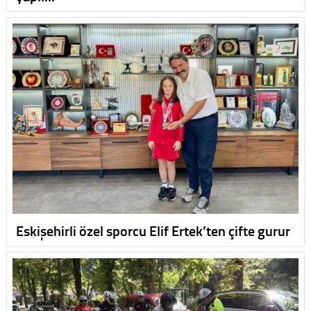
Eskişehirli özel sporcu Elif Ertek’ten çifte gurur