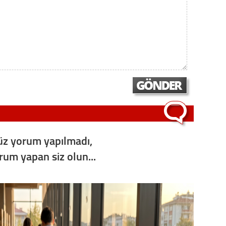
Op. D
Sağlığı
Uzm. 
Vatand
z yorum yapılmadı,
M. M
orum yapan siz olun...
Hayır,
Seda