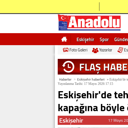
Eskişehir
Spor
Günd
Foto Galeri
Yazarlar
Es
Bilecik
Ne demek
Esk
FLAŞ HAB
Haberler
Eskişehir haberleri
>
»
Eskişehir'de t
Yayınlanma Tarihi: 17 Mayıs 2026 17:15
Eskişehir'de teh
kapağına böyle 
Eskişehir
17 Mayıs 2