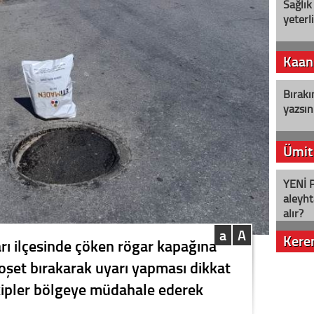
Sağlık
yeterl
Kaan
Bırakı
yazsın
Ümit
YENİ P
aleyht
alır?
a
A
Kere
rı ilçesinde çöken rögar kapağına
poşet bırakarak uyarı yapması dikkat
Nostalj
ekipler bölgeye müdahale ederek
.