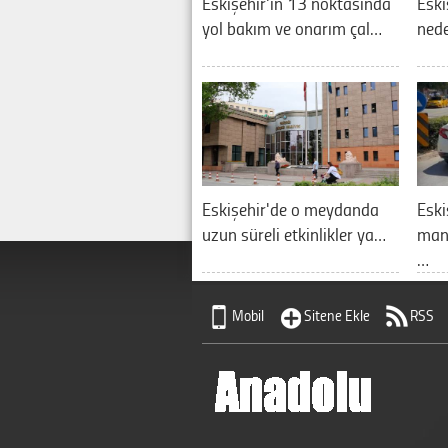
Eskişehir'in 13 noktasında
Eski
yol bakım ve onarım çal…
nede
Eskişehir'de o meydanda
Eski
uzun süreli etkinlikler ya…
manz
…
Mobil
Sitene Ekle
RSS