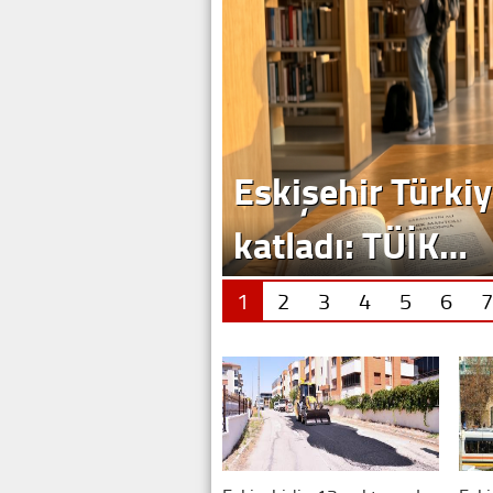
Eskişehir Türkiy
katladı: TÜİK…
1
2
3
4
5
6
7