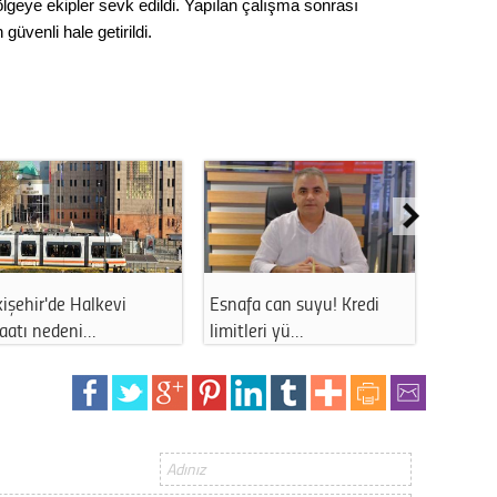
Gürha
ölgeye ekipler sevk edildi. Yapılan çalışma sonrası
Eskişe
güvenli hale getirildi.
Döne
Rifat
Sürdür
kültür
Konu
2023 y
işehir'de Halkevi
Esnafa can suyu! Kredi
Eskişe
bekliy
şaatı nedeni…
limitleri yü…
uzun s
Tüli
Düşükl