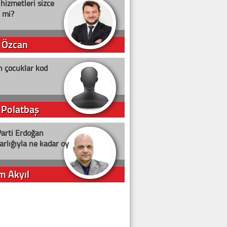
 hizmetleri sizce
i mi?
 Özcan
n çocuklar kod
 Polatbaş
arti Erdoğan
arlığıyla ne kadar oy
m Akyıl
iye ilgiliyiz!