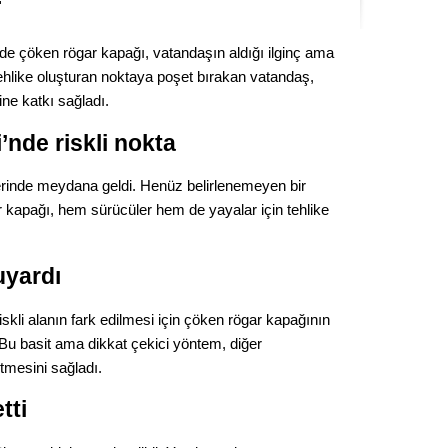
Seval
nde çöken rögar kapağı, vatandaşın aldığı ilginç ama
Es Es’
ehlike oluşturan noktaya poşet bırakan vatandaş,
ne katkı sağladı.
nde riskli nokta
Ahme
erinde meydana geldi. Henüz belirlenemeyen bir
Tepeba
r kapağı, hem sürücüler hem de yayalar için tehlike
birliği
ulaşı
uyardı
Fund
skli alanın fark edilmesi için çöken rögar kapağının
CHP’li
 Bu basit ama dikkat çekici yöntem, diğer
kazana
seçiml
tmesini sağladı.
Melt
tti