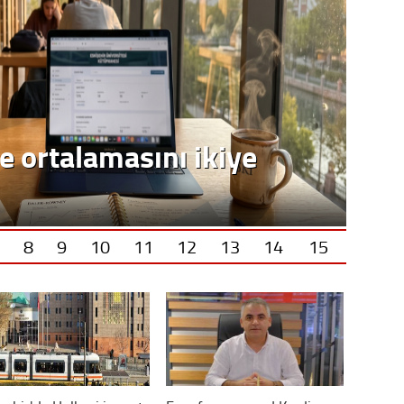
e ortalamasını ikiye
8
9
10
11
12
13
14
15