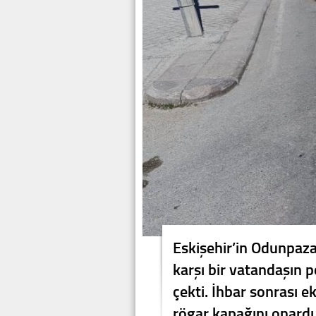
Eskişehir’in Odunpaza
karşı bir vatandaşın 
çekti. İhbar sonrası 
rögar kapağını onardı