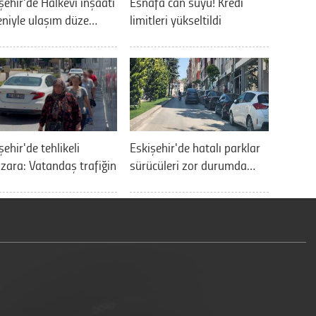
şehir'de Halkevi inşaatı
Esnafa can suyu! Kredi
niyle ulaşım düze…
limitleri yükseltildi
şehir'de tehlikeli
Eskişehir'de hatalı parklar
ara: Vatandaş trafiğin
sürücüleri zor durumda…