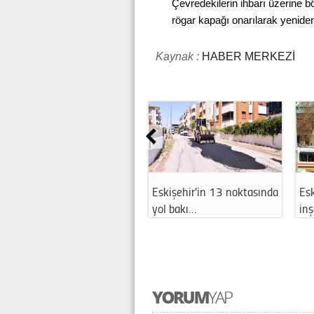
Çevredekilerin ihbarı üzerine b
rögar kapağı onarılarak yeniden 
Kaynak :
HABER MERKEZİ
Eskişehir'in 13 noktasında
Esk
yol bakı…
in