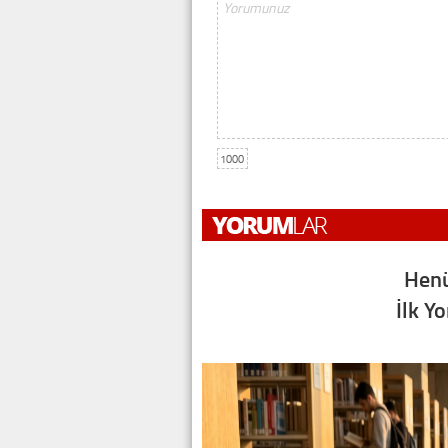
1000
Henü
İlk Y