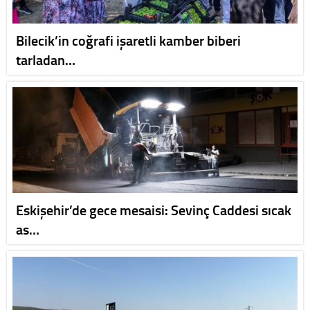
Bilecik’in coğrafi işaretli kamber biberi
tarladan…
Eskişehir’de gece mesaisi: Sevinç Caddesi sıcak
as…