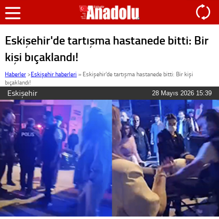
Eskişehir'de tartışma hastanede bitti: Bir
kişi bıçaklandı!
Haberler
>
Eskişehir haberleri
»
Eskişehir'de tartışma hastanede bitti: Bir kişi
bıçaklandı!
Eskişehir
28 Mayıs 2026 15:39