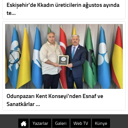
Eskişehir'de Kkadın üreticilerin ağustos ayında
te…
Odunpazarı Kent Konseyi'nden Esnaf ve
Sanatkârlar …
Yazarlar
Galeri
Web TV
Künye