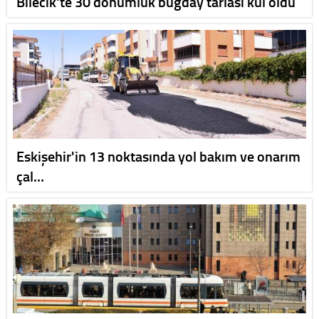
Bilecik'te 30 dönümlük buğday tarlası kül oldu
Eskişehir'in 13 noktasında yol bakım ve onarım
çal…