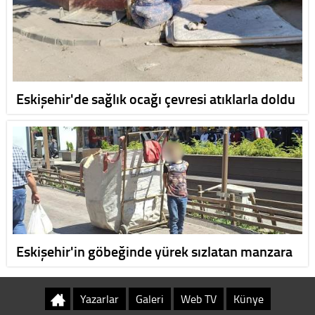
Eskişehir'de sağlık ocağı çevresi atıklarla doldu
Eskişehir'in göbeğinde yürek sızlatan manzara
Yazarlar
Galeri
Web TV
Künye