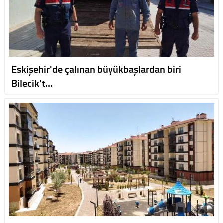
Eskişehir'de çalınan büyükbaşlardan biri
Bilecik't…