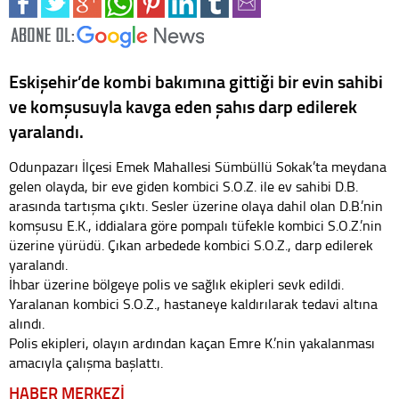
Eskişehir’de kombi bakımına gittiği bir evin sahibi
ve komşusuyla kavga eden şahıs darp edilerek
yaralandı.
Odunpazarı İlçesi Emek Mahallesi Sümbüllü Sokak’ta meydana
gelen olayda, bir eve giden kombici S.O.Z. ile ev sahibi D.B.
arasında tartışma çıktı. Sesler üzerine olaya dahil olan D.B.’nin
komşusu E.K., iddialara göre pompalı tüfekle kombici S.O.Z.’nin
üzerine yürüdü. Çıkan arbedede kombici S.O.Z., darp edilerek
yaralandı.
İhbar üzerine bölgeye polis ve sağlık ekipleri sevk edildi.
Yaralanan kombici S.O.Z., hastaneye kaldırılarak tedavi altına
alındı.
Polis ekipleri, olayın ardından kaçan Emre K.’nin yakalanması
amacıyla çalışma başlattı.
HABER MERKEZİ