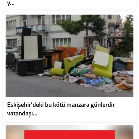
y…
Eskişehir'deki bu kötü manzara günlerdir
vatandaşı…