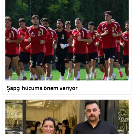
Şapçı hücuma önem veriyor