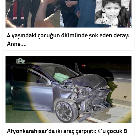
4 yaşındaki çocuğun ölümünde şok eden detay:
Anne,…
Afyonkarahisar'da iki araç çarpıştı: 4'ü çocuk 8