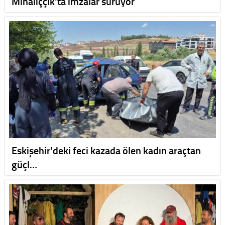
Mihalıççık'ta imzalar sürüyor
Eskişehir'deki feci kazada ölen kadın araçtan
güçl…