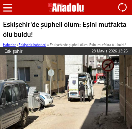
Eskişehir'de şüpheli ölüm: Eşini mutfakta
ölü buldu!
Haberler
>
Eskişehir haberleri
»
Eskişehir'de şüpheli ölüm: Eşini mutfakta ölü buldu!
Eskişehir
28 Mayıs 2026 13:25