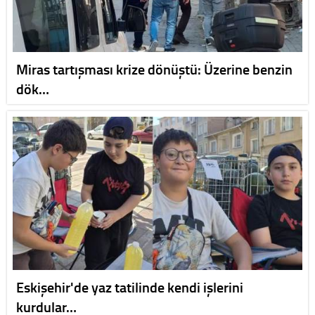
Miras tartışması krize dönüştü: Üzerine benzin
dök…
Eskişehir'de yaz tatilinde kendi işlerini
kurdular…