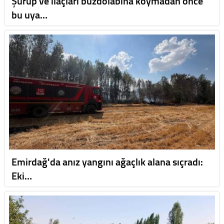
Şurup ve ilaçları buzdolabına koymadan önce
bu uya…
Emirdağ'da anız yangını ağaçlık alana sıçradı:
Eki…