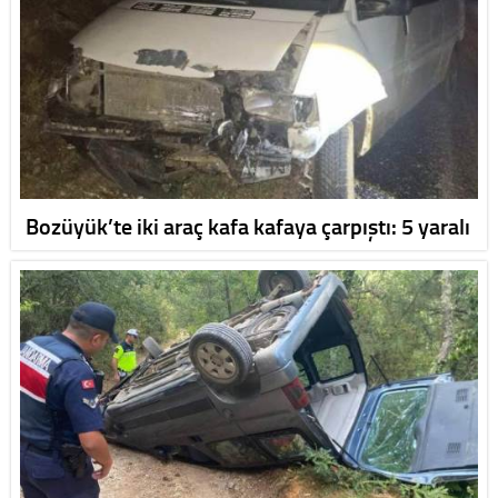
Bozüyük’te iki araç kafa kafaya çarpıştı: 5 yaralı