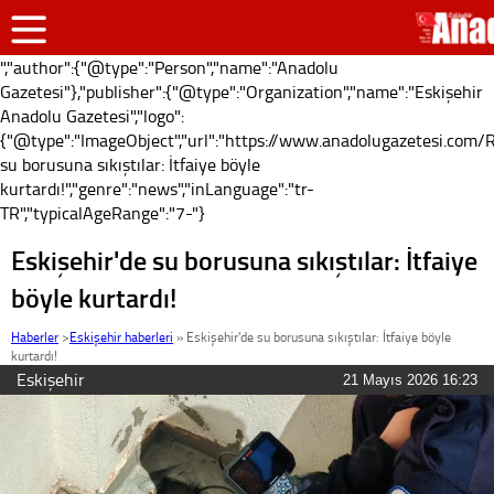
","author":{"@type":"Person","name":"Anadolu
Gazetesi"},"publisher":{"@type":"Organization","name":"Eskişehir
Anadolu Gazetesi","logo":
{"@type":"ImageObject","url":"https://www.anadolugazetesi.com/Re
su borusuna sıkıştılar: İtfaiye böyle
kurtardı!","genre":"news","inLanguage":"tr-
TR","typicalAgeRange":"7-"}
Eskişehir'de su borusuna sıkıştılar: İtfaiye
böyle kurtardı!
Haberler
>
Eskişehir haberleri
»
Eskişehir'de su borusuna sıkıştılar: İtfaiye böyle
kurtardı!
Eskişehir
21 Mayıs 2026 16:23