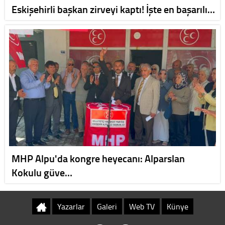
Eskişehirli başkan zirveyi kaptı! İşte en başarılı…
MHP Alpu'da kongre heyecanı: Alparslan
Kokulu güve…
Yazarlar
Galeri
Web TV
Künye