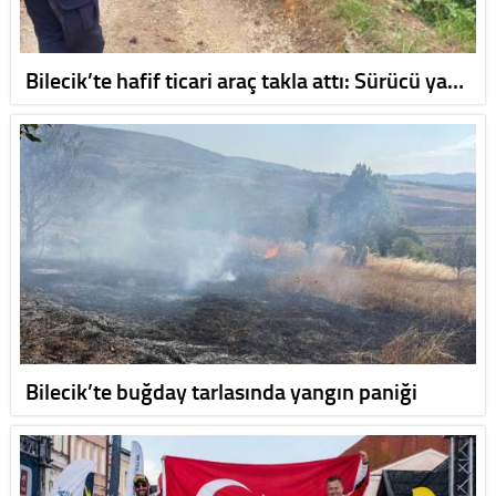
Bilecik’te hafif ticari araç takla attı: Sürücü ya…
Bilecik’te buğday tarlasında yangın paniği