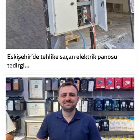
Eskişehir’de tehlike saçan elektrik panosu
tedirgi…