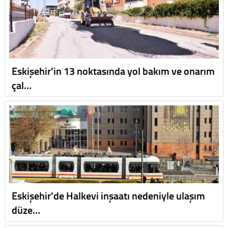
Eskişehir'in 13 noktasında yol bakım ve onarım
çal…
Eskişehir'de Halkevi inşaatı nedeniyle ulaşım
düze…