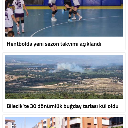
Hentbolda yeni sezon takvimi açıklandı
Bilecik'te 30 dönümlük buğday tarlası kül oldu