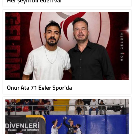
Her şeyin bir ederi var
Onur Ata 71 Evler Spor'da