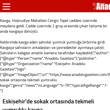
Kavga, Hoşnudiye Mahallesi Cengiz Topel caddesi üzerinde
meydana geldi. Cadde üzerinde 2 grup arasında çıkan tatışma bir
anda kavgaya dönüştü.
Kaldırımda kavga eden şahıslar yumruk yumruğa birbirine girdi.
Kavgaya şahısların arkadaşları ve çevredekiler ayırmaya çalıştı.
Şahısların kabgası amatör kamera tarafından kaydedildi.","author":
{"@type":"Person","name":"Anadolu Gazetesi"},"publisher":
{"@type":"Organization","name":"Eskişehir Anadolu
Gazetesi","logo":
{"@type":"ImageObject","url":"https://www.anadolugazetesi.com/Re
sokak ortasında tekmeli yumruklu
kavga","genre":"news","inLanguage":"tr-TR","typicalAgeRange":"7-
"}
Eskişehir'de sokak ortasında tekmeli
yumruklu kavga