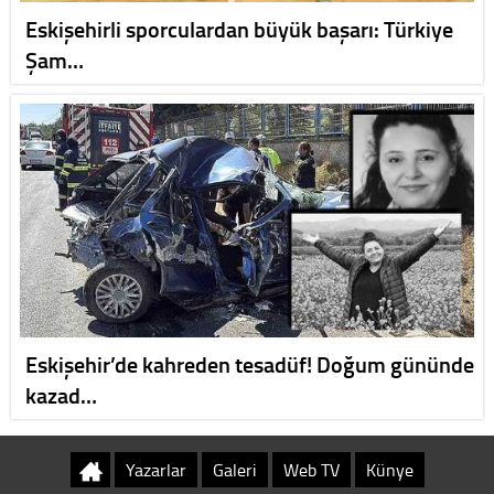
Eskişehirli sporculardan büyük başarı: Türkiye
Şam…
Eskişehir’de kahreden tesadüf! Doğum gününde
kazad…
Yazarlar
Galeri
Web TV
Künye