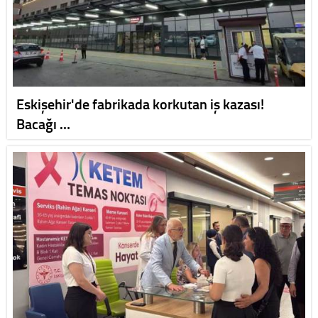
Eskişehir'de fabrikada korkutan iş kazası!
Bacağı …