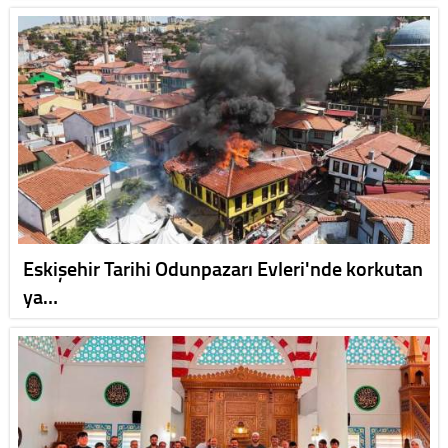
Eskişehir Tarihi Odunpazarı Evleri'nde korkutan
ya…