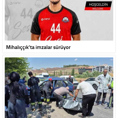
Mihalıççık'ta imzalar sürüyor