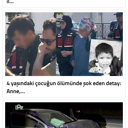
il…
4 yaşındaki çocuğun ölümünde şok eden detay:
Anne,…