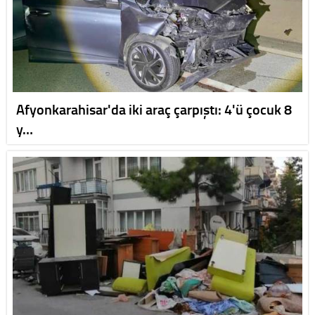
Afyonkarahisar'da iki araç çarpıştı: 4'ü çocuk 8
y…