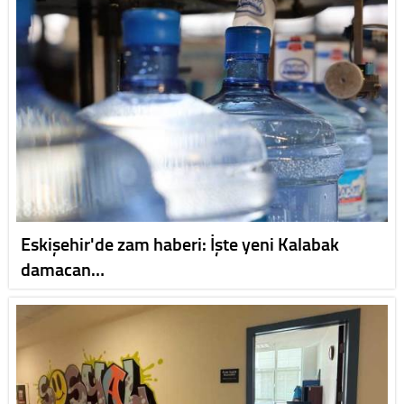
Eskişehir'de zam haberi: İşte yeni Kalabak
damacan…