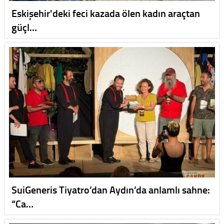
Eskişehir'deki feci kazada ölen kadın araçtan
güçl…
SuiGeneris Tiyatro’dan Aydın’da anlamlı sahne:
“Ca…