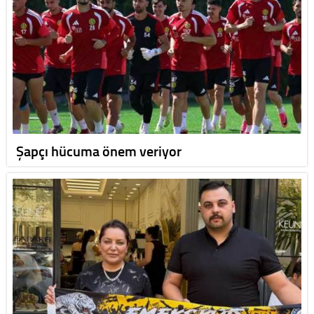
Şapçı hücuma önem veriyor