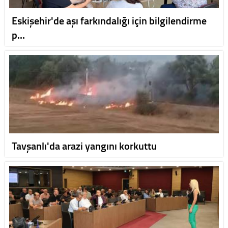
Eskişehir'de aşı farkındalığı için bilgilendirme
p…
Tavşanlı'da arazi yangını korkuttu