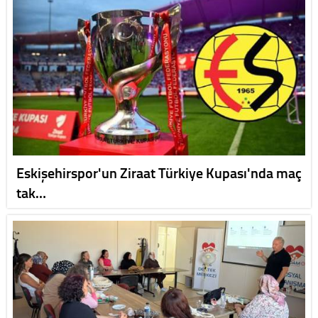
Eskişehirspor'un Ziraat Türkiye Kupası'nda maç
tak…