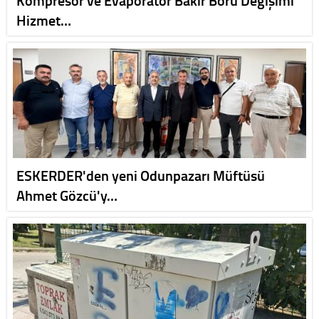
Kompresör ve Evaporatör Bakır Boru Değişimi
Hizmet…
ESKERDER'den yeni Odunpazarı Müftüsü
Ahmet Gözcü'y…