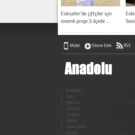
Eskişehir'de çiftçiler için
Eski
önemli proje:3 ilçede …
Sevi
Mobil
Sitene Ekle
RSS
Eskişehir
Spor
Magazin
Ekonomi
Gündem
Sağlık
Kültür Sanat
Dünya