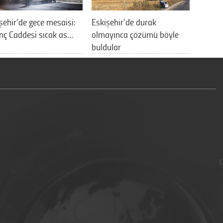
şehir’de gece mesaisi:
Eskişehir’de durak
nç Caddesi sıcak as…
olmayınca çözümü böyle
buldular
E