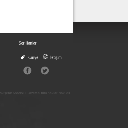
Seri İlanlar
Künye
İletişim
skişehir Anadolu Gazetesi tüm hakları saklıdır