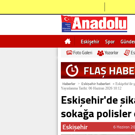
Eskişehir
Spor
Günd
Foto Galeri
Yazarlar
Es
Bilecik
Ne demek
Esk
FLAŞ HAB
Haberler
Eskişehir haberleri
>
»
Eskişehir'de şi
Yayınlanma Tarihi: 06 Haziran 2026 10:12
Eskişehir'de şik
sokağa polisler e
Eskişehir
6 Haziran 2