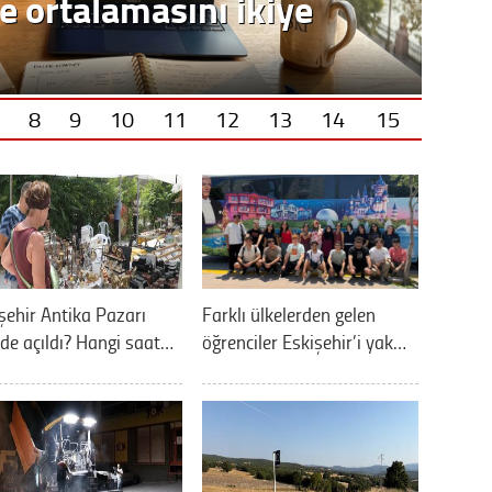
e ortalamasını ikiye
8
9
10
11
12
13
14
15
şehir Antika Pazarı
Farklı ülkelerden gelen
de açıldı? Hangi saat…
öğrenciler Eskişehir’i yak…