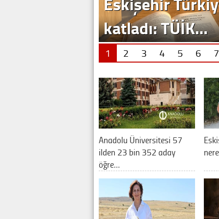
Eskişehir Türkiy
katladı: TÜİK…
1
2
3
4
5
6
7
Anadolu Üniversitesi 57
Eski
ilden 23 bin 352 aday
nere
öğre…