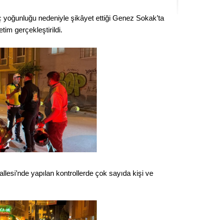
Kere
ç yoğunluğu nedeniyle şikâyet ettiği Genez Sokak’ta
tim gerçekleştirildi.
Es Es’
Ahme
Tepeba
birliği
ulaşı
Fund
CHP’li
kazana
llesi’nde yapılan kontrollerde çok sayıda kişi ve
seçiml
Melt