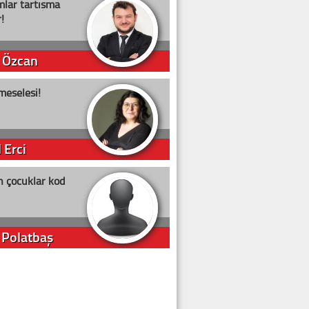
lar tartışma
!
 Özcan
meselesi!
 Erci
n çocuklar kod
 Polatbaş
arti Erdoğan
arlığıyla ne kadar oy