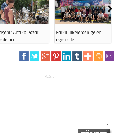
Op. D
Sağlığı
işehir Antika Pazarı
Farklı ülkelerden gelen
Eskişehi
rede açı…
öğrenciler …
önemli
Uzm. 
Vatand
M. M
Hayır,
Seda