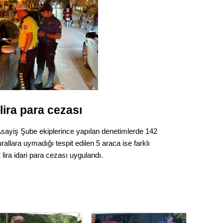
Gürha
Eskişe
Döne
Rifat
Sürdür
kültür
Konu
lira para cezası
2023 y
sayiş Şube ekiplerince yapılan denetimlerde 142
bekliy
urallara uymadığı tespit edilen 5 araca ise farklı
ira idari para cezası uygulandı.
Tüli
Düşükl