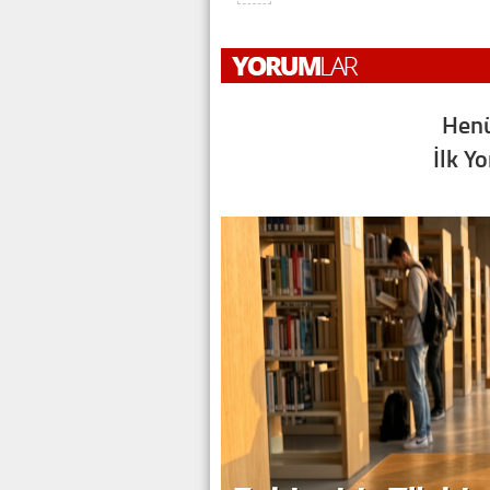
Henü
İlk Y