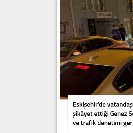
Eskişehir’de vatandaş
şikâyet ettiği Genez 
ve trafik denetimi gerç