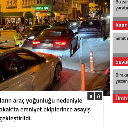
Bu zam
yaratır
Kaan
Simit 
Seval
Bırakı
yazsın
a
A
Ümit
ların araç yoğunluğu nedeniyle
Sokak’ta emniyet ekiplerince asayiş
YENİ P
ekleştirildi.
aleyht
alır?