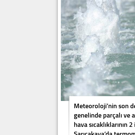
Meteoroloji’nin son d
genelinde parçalı ve a
hava sıcaklıklarının 2
Sarıcakaya’da termom