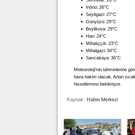
İnönü: 26°C
Seyitgazi: 27°C
Günyüzü: 29°C
Beylikova: 29°C
Han: 24°C
Mihalıççık: 23°C
Mihalgazi: 34°C
Sarıcakaya: 36°C
Meteoroloji’nin tahminlerine gö
hava hakim olacak. Artan sıcaklı
hissettirmesi bekleniyor.
Kaynak :
Haber Merkezi