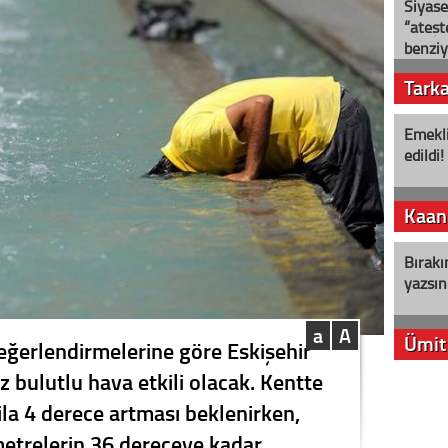
Siyase
“ateş
benziy
Tark
Emekli
edildi!
Kaan
Bırakı
yazsın
a
A
Ümit
eğerlendirmelerine göre Eskişehir
z bulutlu hava etkili olacak. Kentte
YENİ P
 ila 4 derece artması beklenirken,
aleyht
alır?
etrelerin 36 dereceye kadar