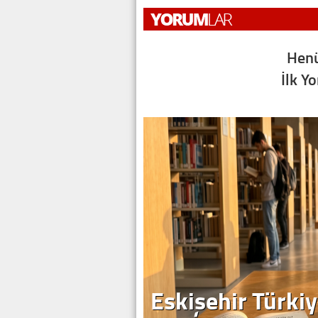
Henü
İlk Y
Eskişehir Türkiy