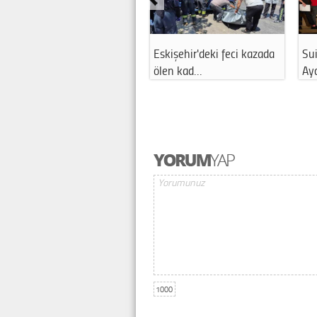
Eskişehir'deki feci kazada
Sui
ölen kad…
Ay
1000