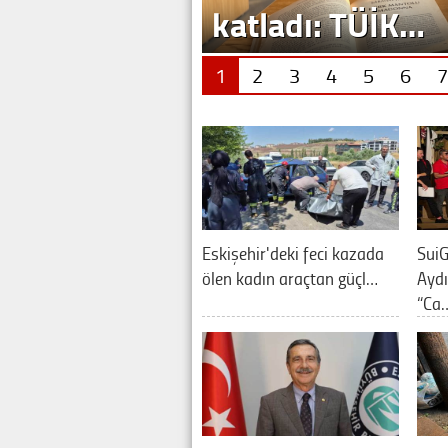
katladı: TÜİK…
1
2
3
4
5
6
7
Eskişehir'deki feci kazada
SuiG
ölen kadın araçtan güçl…
Aydı
“Ca