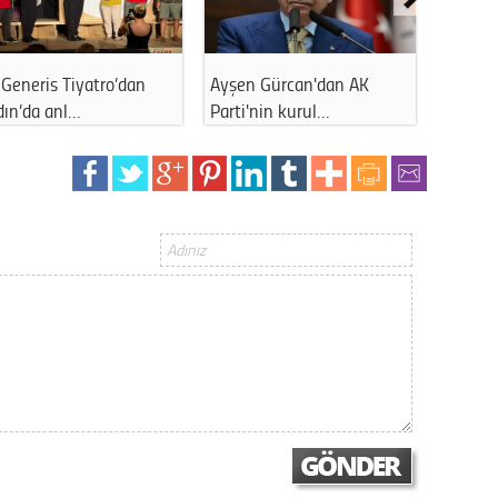
Generis Tiyatro’dan
Ayşen Gürcan'dan AK
Ahmet 
dın’da anl…
Parti'nin kurul…
kapattı