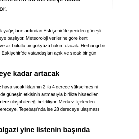
Kere
or.
Es Es’
k yağışların ardından Eskişehir’de yeniden güneşli
ye başlıyor. Meteoroloji verilerine göre kent
Ahme
ve az bulutlu bir gökyüzü hakim olacak. Herhangi bir
 Eskişehir’de vatandaşları açık ve sıcak bir gün
Tepeba
birliği
ceye kadar artacak
ulaşı
Fund
e hava sıcaklıklarının 2 ila 4 derece yükselmesini
nde güneşin etkisinin artmasıyla birlikte hissedilen
CHP’li
ere ulaşabileceği belirtiliyor. Merkez ilçelerden
kazana
dereceye, Tepebaşı’nda ise 28 dereceye ulaşması
seçiml
Melt
lgazi yine listenin başında