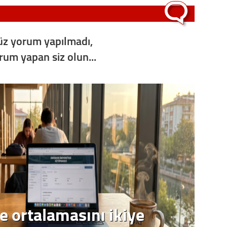
z yorum yapılmadı,
orum yapan siz olun...
e ortalamasını ikiye