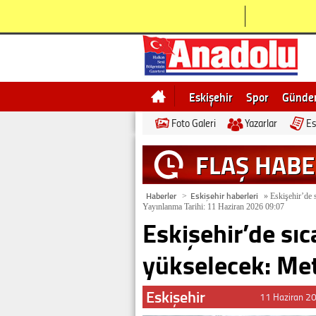
Eskişehir
Spor
Günd
Foto Galeri
Yazarlar
Es
Bilecik
Ne demek
Esk
FLAŞ HAB
Haberler
Eskişehir haberleri
>
»
Eskişehir’de s
Yayınlanma Tarihi: 11 Haziran 2026 09:07
Eskişehir’de sıc
yükselecek: Met
Eskişehir
11 Haziran 2