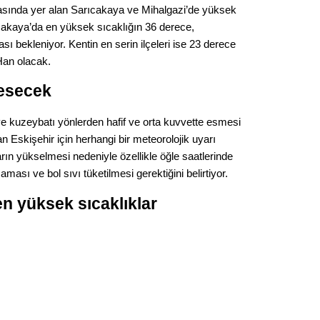
Gürha
arasında yer alan Sarıcakaya ve Mihalgazi’de yüksek
Eskişe
ıcakaya’da en yüksek sıcaklığın 36 derece,
Döne
sı bekleniyor. Kentin en serin ilçeleri ise 23 derece
Rifat
 Han olacak.
esecek
Sürdür
kültür
 kuzeybatı yönlerden hafif ve orta kuvvette esmesi
an Eskişehir için herhangi bir meteorolojik uyarı
Konu
rın yükselmesi nedeniyle özellikle öğle saatlerinde
ası ve bol sıvı tüketilmesi gerektiğini belirtiyor.
2023 y
bekliy
en yüksek sıcaklıklar
Tüli
Düşükl