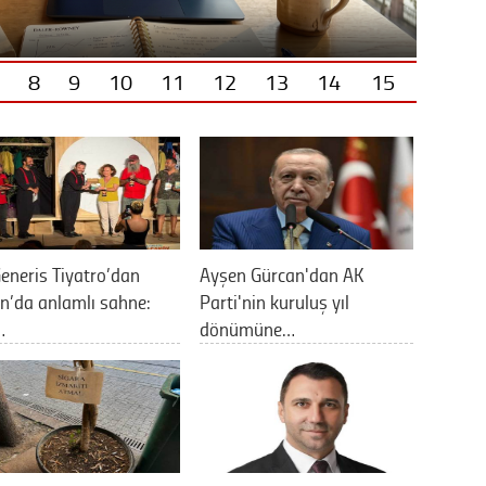
8
9
10
11
12
13
14
15
eneris Tiyatro’dan
Ayşen Gürcan'dan AK
n’da anlamlı sahne:
Parti'nin kuruluş yıl
…
dönümüne…