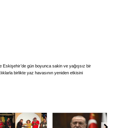
Op. D
Sağlığı
Uzm. 
Vatand
re Eskişehir’de gün boyunca sakin ve yağışsız bir
klarla birlikte yaz havasının yeniden etkisini
M. M
Hayır,
Seda