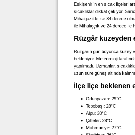
Eskişehir’in en sıcak ilçeleri 
sıcaklıklar dikkat çekiyor. Sar
Mihalgazi’de ise 34 derece olma
ile Mihalıççık ve 24 derece ile
Rüzgâr kuzeyden 
Rüzgârın gün boyunca kuzey ve
bekleniyor. Meteoroloji tarafınd
yapılmadı. Uzmanlar, sıcaklıkla
uzun süre güneş altında kalınmam
İlçe ilçe beklenen 
Odunpazarı: 29°C
Tepebaşı: 28°C
Alpu: 30°C
Çifteler: 28°C
Mahmudiye: 27°C
Sivrihisar: 26°C