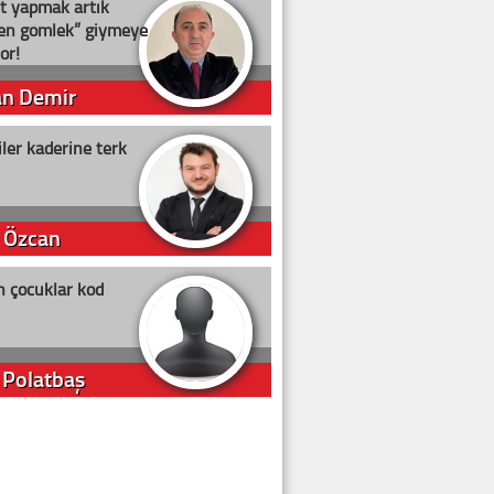
t yapmak artık
ten gömlek” giymeye
or!
an Demir
ler kaderine terk
 Özcan
n çocuklar kod
 Polatbaş
arti Erdoğan
arlığıyla ne kadar oy