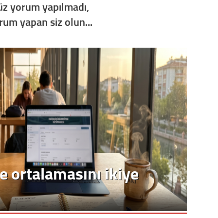
z yorum yapılmadı,
Op. D
orum yapan siz olun...
Sağlığı
Uzm. 
Vatand
M. M
Hayır,
e ortalamasını ikiye
Seda