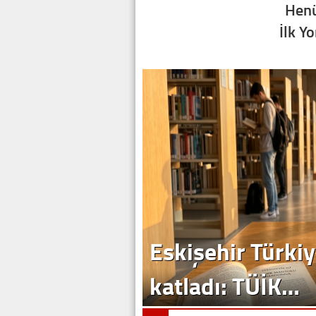
Henü
İlk Y
Eskişehir Türkiy
katladı: TÜİK…