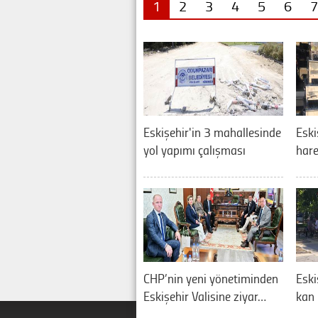
1
2
3
4
5
6
7
Eskişehir'in 3 mahallesinde
Eski
yol yapımı çalışması
hare
CHP’nin yeni yönetiminden
Eski
Eskişehir Valisine ziyar…
kan 