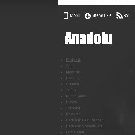
Mobil
Sitene Ekle
RSS
Eskişehir
Spor
Magazin
Ekonomi
Gündem
Sağlık
Kültür Sanat
Dünya
Teknoloji
Biyografi
Eskişehir Gezi Rehberi
Eskişehir Siyasetçileri
Foto Galeri