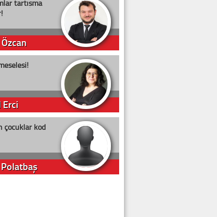
lar tartışma
!
 Özcan
meselesi!
 Erci
n çocuklar kod
 Polatbaş
arti Erdoğan
arlığıyla ne kadar oy