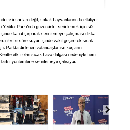
Kere
adece insanları değil, sokak hayvanlarını da etkiliyor.
Es Es’
Yediler Parkı’nda güvercinler serinlemek için süs
 içinde kanat çırparak serinlemeye çalışması dikkat
cinler bir süre suyun içinde vakit geçirerek sıcak
Ahme
ştı. Parkta dinlenen vatandaşlar ise kuşların
i. Kentte etkili olan sıcak hava dalgası nedeniyle hem
Tepeba
 farklı yöntemlerle serinlemeye çalışıyor.
birliği
ulaşı
Fund
CHP’li
kazana
seçiml
Melt