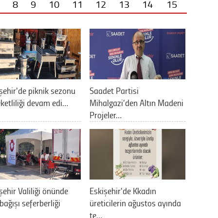
8
9
10
11
12
13
14
15
şehir'de piknik sezonu
Saadet Partisi
ketliliği devam edi…
Mihalgazi’den Altın Madeni
Projeler…
şehir Valiliği önünde
Eskişehir'de Kkadın
bağışı seferberliği
üreticilerin ağustos ayında
te…