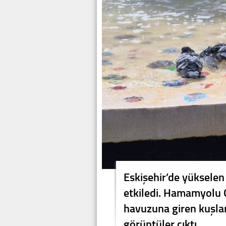
Eskişehir’de yükselen 
etkiledi. Hamamyolu C
havuzuna giren kuşlar
görüntüler çıktı.