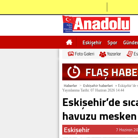
Eskişehir
Spor
Günd
Foto Galeri
Yazarlar
Es
Bilecik
Ne demek
Esk
FLAŞ HAB
Haberler
Eskişehir haberleri
>
»
Eskişehir’de s
Yayınlanma Tarihi: 07 Haziran 2026 14:44
Eskişehir’de sıc
havuzu mesken 
Eskişehir
7 Haziran 2