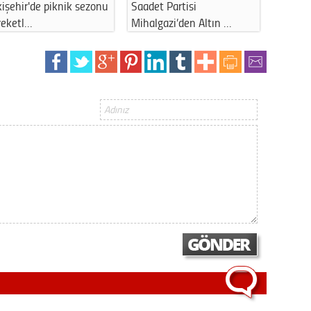
Gürha
işehir'de piknik sezonu
Saadet Partisi
CHP’ni
Eskişe
reketl…
Mihalgazi’den Altın …
yöneti
Döne
Rifat
Sürdür
kültür
Konu
2023 y
bekliy
Tüli
Düşükl