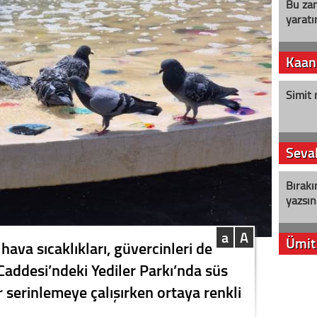
Bu zam
yaratır
Kaan
Simit 
Seval
Bırakı
yazsın
a
A
Ümit
hava sıcaklıkları, güvercinleri de
addesi’ndeki Yediler Parkı’nda süs
YENİ P
 serinlemeye çalışırken ortaya renkli
aleyht
alır?