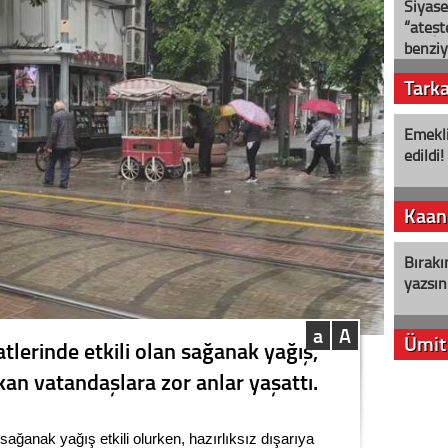
Siyase
“ateş
benziy
Tark
Emekli
edildi!
Kaan
Bırakı
yazsın
a
A
Ümit
tlerinde etkili olan sağanak yağış,
ıkan vatandaşlara zor anlar yaşattı.
YENİ P
aleyht
alır?
sağanak yağış etkili olurken, hazırlıksız dışarıya