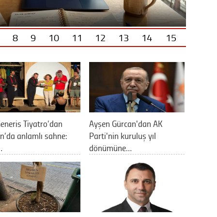
8
9
10
11
12
13
14
15
eneris Tiyatro’dan
Ayşen Gürcan'dan AK
n’da anlamlı sahne:
Parti'nin kuruluş yıl
…
dönümüne…