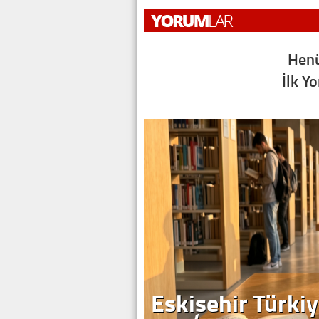
Henü
İlk Y
Eskişehir Türkiy