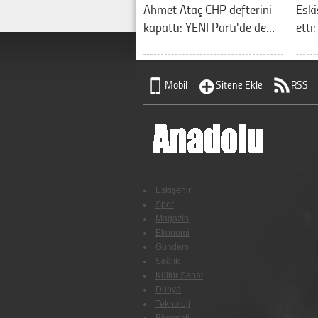
Ahmet Ataç CHP defterini
Eski
kapattı: YENİ Parti'de de…
etti
Mobil
Sitene Ekle
RSS
Eskişehir
Spor
Magazin
Ekonomi
Gündem
Sağlık
Kültür Sanat
Dünya
Teknoloji