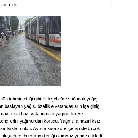
klam oldu.
Kere
Es Es’
Ahme
Tepeba
birliği
ulaşı
Fund
nün tahmin ettiği gibi Eskişehir'de sağanak yağış
CHP’li
en başlayan yağış, özellikle vatandaşların işe gittiği
kazana
seçiml
irli davranan bazı vatandaşlar yağmurluk ve
 kendilerini yağmurdan korudu. Yağmura hazırlıksız
Melt
sırılsıklam oldu. Ayrıca kısa süre içerisinde birçok
i oluşurken, bu durum trafiği olumsuz yönde etkiledi.