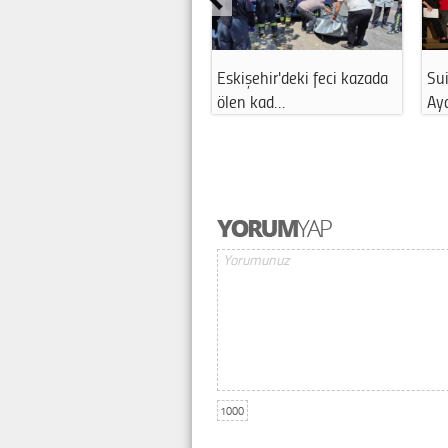
Eskişehir'deki feci kazada
Sui
ölen kad…
Ay
1000