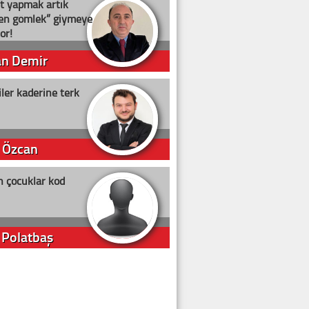
t yapmak artık
ten gömlek” giymeye
or!
an Demir
ler kaderine terk
 Özcan
n çocuklar kod
 Polatbaş
arti Erdoğan
arlığıyla ne kadar oy