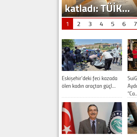
katladı: TÜİK…
1
2
3
4
5
6
7
Eskişehir'deki feci kazada
SuiG
ölen kadın araçtan güçl…
Aydı
“Ca