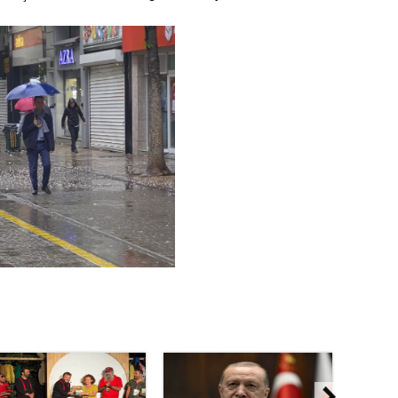
Gürha
Eskişe
Döne
Rifat
Sürdür
kültür
Konu
2023 y
bekliy
Tüli
Düşükl