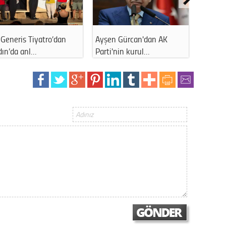
Op. D
Sağlığı
Generis Tiyatro’dan
Ayşen Gürcan'dan AK
Ahmet 
dın’da anl…
Parti'nin kurul…
kapattı
Uzm. 
Vatand
M. M
Hayır,
Seda