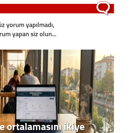
z yorum yapılmadı,
orum yapan siz olun...
e ortalamasını ikiye