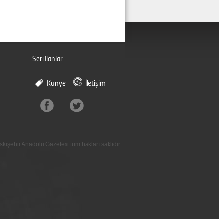
Seri İlanlar
Künye
İletişim
skişehir Anadolu Gazetesi tüm hakları saklıdır