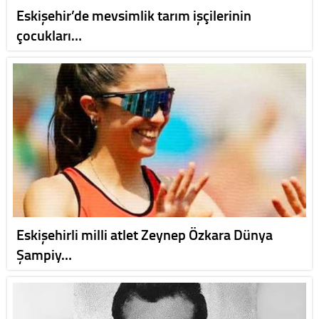
Eskişehir’de mevsimlik tarım işçilerinin
çocukları…
Eskişehirli milli atlet Zeynep Özkara Dünya
Şampiy…