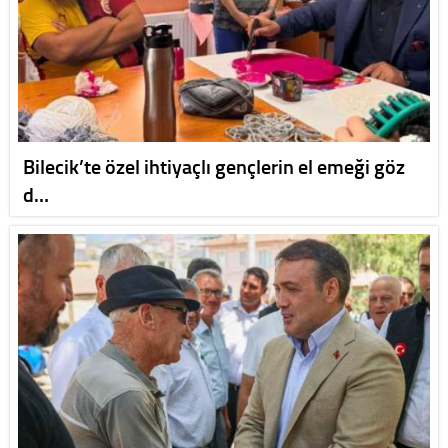
Bilecik’te özel ihtiyaçlı gençlerin el emeği göz
d…