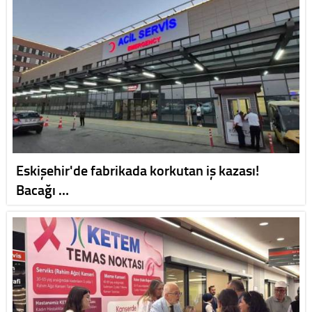
Eskişehir'de fabrikada korkutan iş kazası!
Bacağı …