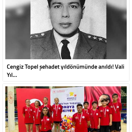
Cengiz Topel şehadet yıldönümünde anıldı! Vali
Yıl…