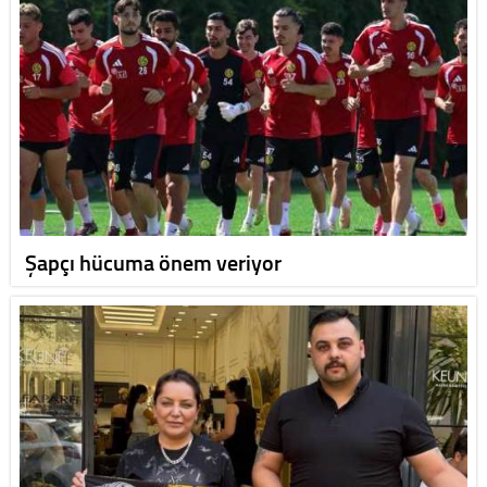
Şapçı hücuma önem veriyor