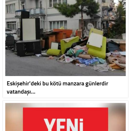
Eskişehir'deki bu kötü manzara günlerdir
vatandaşı…