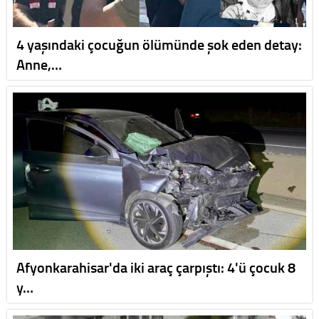
4 yaşındaki çocuğun ölümünde şok eden detay:
Anne,…
Afyonkarahisar'da iki araç çarpıştı: 4'ü çocuk 8
y…