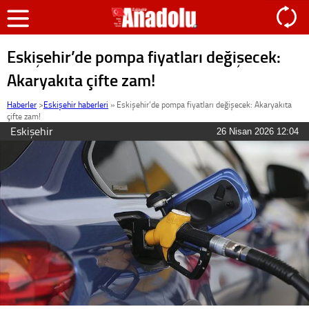
Eskişehir’de pompa fiyatları değişecek:
Akaryakıta çifte zam!
Haberler
>
Eskişehir haberleri
»
Eskişehir’de pompa fiyatları değişecek: Akaryakıta
çifte zam!
Eskişehir
26 Nisan 2026 12:04