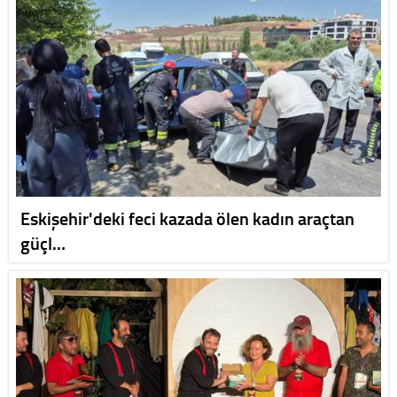
Eskişehir'deki feci kazada ölen kadın araçtan
güçl…