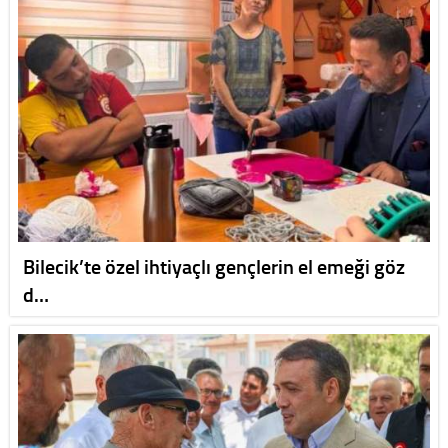
Bilecik’te özel ihtiyaçlı gençlerin el emeği göz
d…