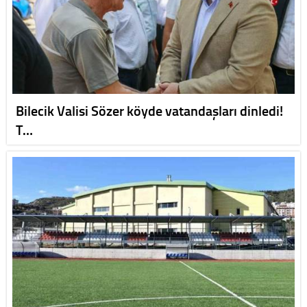
Bilecik Valisi Sözer köyde vatandaşları dinledi!
T…