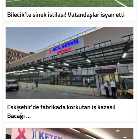
Bilecik’te sinek istilası! Vatandaşlar isyan etti
Eskişehir'de fabrikada korkutan iş kazası!
Bacağı …