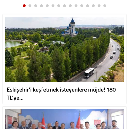
Eskişehir’i keşfetmek isteyenlere müjde! 180
TL’ye…