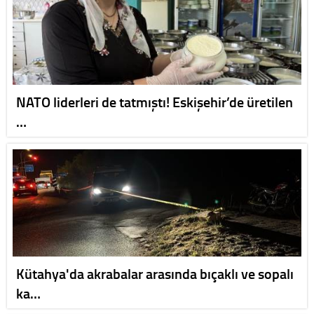
NATO liderleri de tatmıştı! Eskişehir’de üretilen
…
Kütahya'da akrabalar arasında bıçaklı ve sopalı
ka…