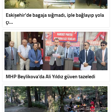
Eskişehir'de bagaja sığmadı, iple bağlayıp yola
çı…
MHP Beylikova’da Ali Yıldız güven tazeledi