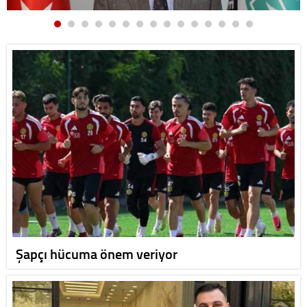
Şapçı hücuma önem veriyor