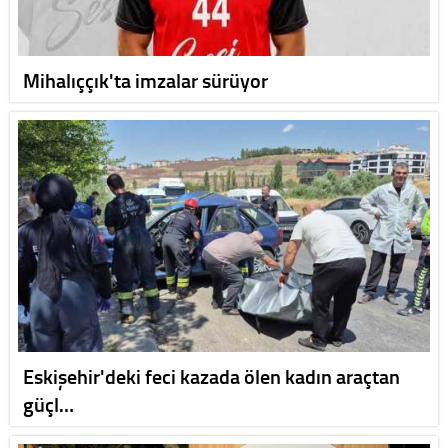
Mihalıççık'ta imzalar sürüyor
Eskişehir'deki feci kazada ölen kadın araçtan
güçl…