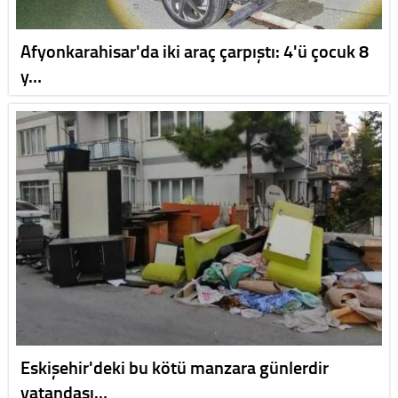
Afyonkarahisar'da iki araç çarpıştı: 4'ü çocuk 8
y…
Eskişehir'deki bu kötü manzara günlerdir
vatandaşı…