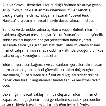
Aile ve Sosyal Hizmetler İl Müdürlüğü önünde bir araya gelen
grup, “Sosyal riski üstlenmek istemiyoruz” ve “Tehditle,
baskıyla çalışma olmaz” sloganları atarak “Sosyal Risk
Haritası” projesinin mevcut haliyle durdurulmasını istedi.
Sendika ve dernekler adına açıklama yapan Bülent Yıldırım,
saldırıya uğrayan meslektaşları Yusuf Duman’ın kadına yönelik
şiddet vakası kapsamında gerçekleştirilen hane ziyareti
sırasında saldırıya uğradığını hatırlattı. Yıldırım, olayın sosyal
hizmet çalışanlarının sahada ciddi risk altında olduğunu bir kez
daha ortaya koyduğunu ifade etti.
Yıldırım, yerelden bağımsız ve çalışanların görüşleri alınmadan
hazırlanan projelerin ciddi güvenlik sorunları doğurduğunu
savunarak, “Kısa sürede bile fiziki ve duygusal şiddet riskine
neden olan bu tür uygulamalar hayati tehlike yaratmaktadır”
dedi.
Bakanlığın mevcut yaklaşımını da eleştiren Yıldırım, hizmet
kapasitesinin güçlendirilmesi gerekirken sahadaki personelin
artan risklerle karşı karşıya bırakıldığını belirtti. Projeye en