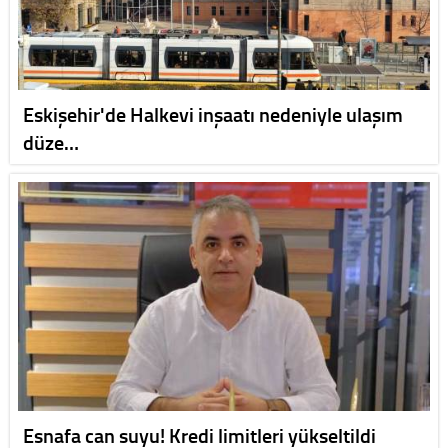
Eskişehir'de Halkevi inşaatı nedeniyle ulaşım
düze…
Esnafa can suyu! Kredi limitleri yükseltildi