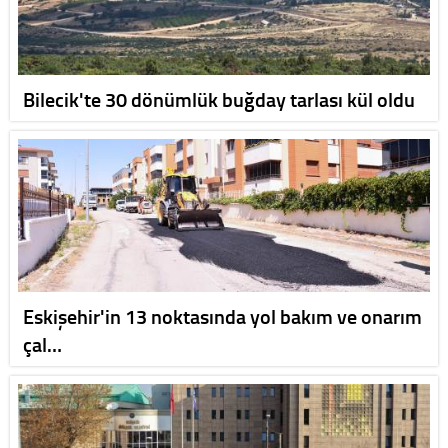
Bilecik'te 30 dönümlük buğday tarlası kül oldu
Eskişehir'in 13 noktasında yol bakım ve onarım
çal…