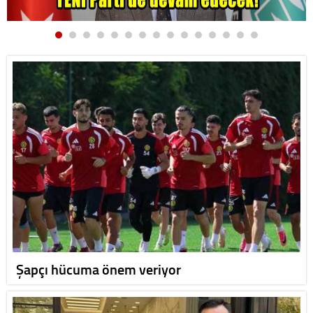
Şapçı hücuma önem veriyor