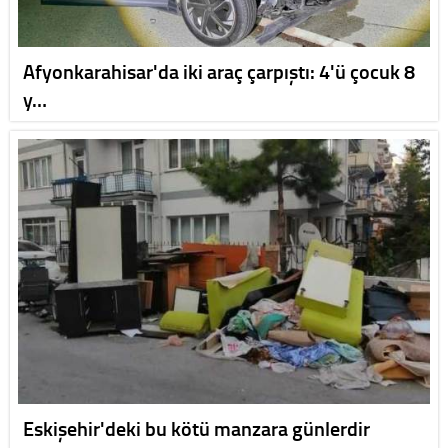
Afyonkarahisar'da iki araç çarpıştı: 4'ü çocuk 8
y…
Eskişehir'deki bu kötü manzara günlerdir