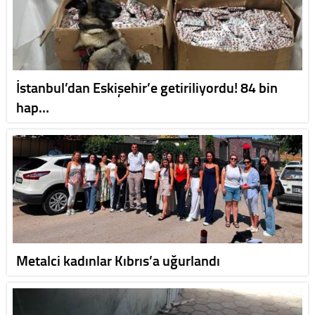
İstanbul’dan Eskişehir’e getiriliyordu! 84 bin
hap…
Metalci kadınlar Kıbrıs’a uğurlandı