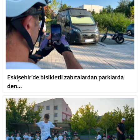
Eskişehir’de bisikletli zabıtalardan parklarda
den…