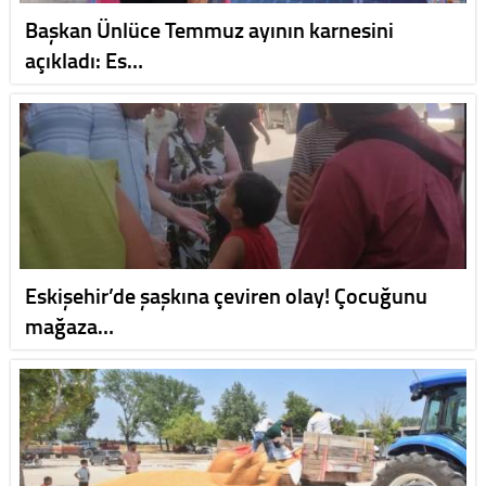
Başkan Ünlüce Temmuz ayının karnesini
açıkladı: Es…
Eskişehir’de şaşkına çeviren olay! Çocuğunu
mağaza…