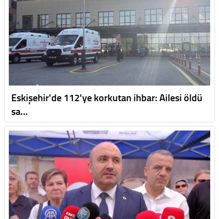
Eskişehir'de 112'ye korkutan ihbar: Ailesi öldü
sa…