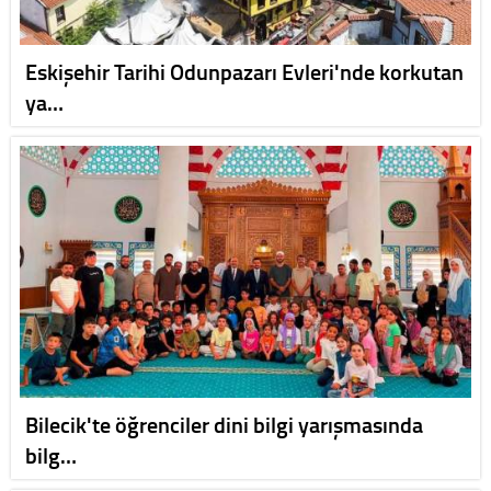
Eskişehir Tarihi Odunpazarı Evleri'nde korkutan
ya…
Bilecik'te öğrenciler dini bilgi yarışmasında
bilg…