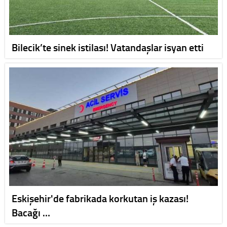
Bilecik’te sinek istilası! Vatandaşlar isyan etti
Eskişehir'de fabrikada korkutan iş kazası!
Bacağı …