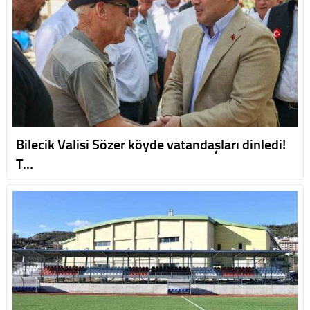
Bilecik Valisi Sözer köyde vatandaşları dinledi!
T…