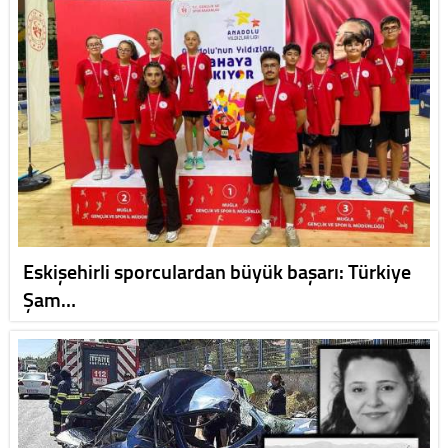
Eskişehirli sporculardan büyük başarı: Türkiye
Şam…