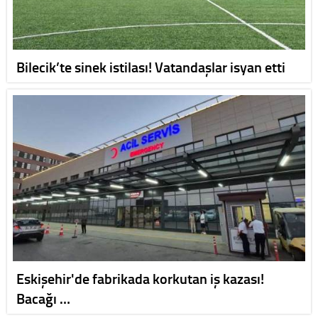
Bilecik’te sinek istilası! Vatandaşlar isyan etti
Eskişehir'de fabrikada korkutan iş kazası!
Bacağı …