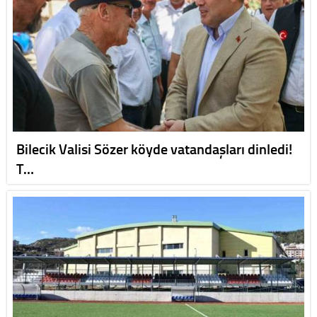
Bilecik Valisi Sözer köyde vatandaşları dinledi!
T…