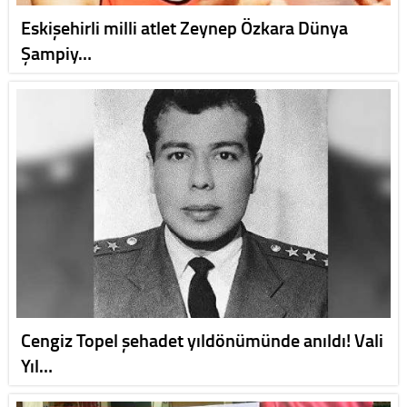
Eskişehirli milli atlet Zeynep Özkara Dünya
Şampiy…
Cengiz Topel şehadet yıldönümünde anıldı! Vali
Yıl…