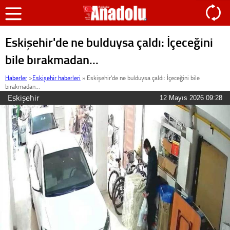
Eskişehir'de ne bulduysa çaldı: İçeceğini
bile bırakmadan...
Haberler
>
Eskişehir haberleri
»
Eskişehir'de ne bulduysa çaldı: İçeceğini bile
bırakmadan...
Eskişehir
12 Mayıs 2026 09:28