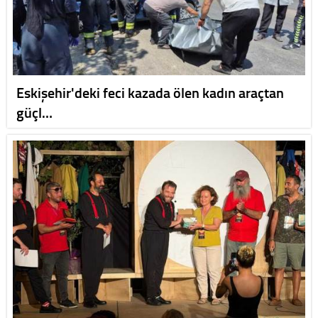
Eskişehir'deki feci kazada ölen kadın araçtan
güçl…