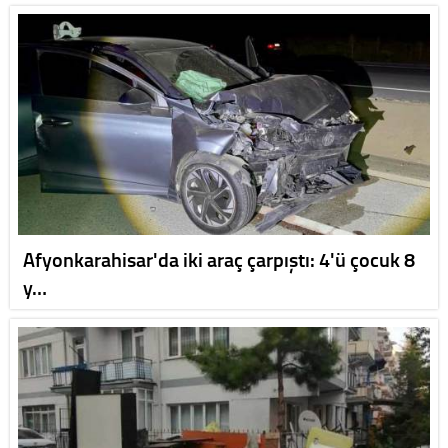
Afyonkarahisar'da iki araç çarpıştı: 4'ü çocuk 8
y…