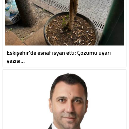
Eskişehir'de esnaf isyan etti: Çözümü uyarı
yazısı…