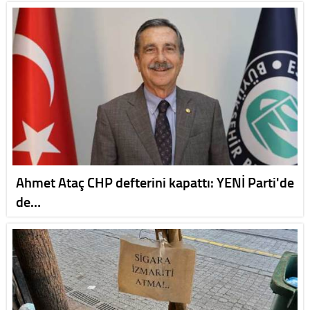
Ahmet Ataç CHP defterini kapattı: YENİ Parti'de
de…