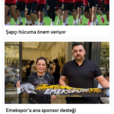
Şapçı hücuma önem veriyor
Emekspor’a ana sponsor desteği