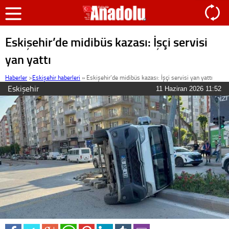
Eskişehir’de midibüs kazası: İşçi servisi
yan yattı
Haberler
>
Eskişehir haberleri
»
Eskişehir’de midibüs kazası: İşçi servisi yan yattı
Eskişehir
11 Haziran 2026 11:52