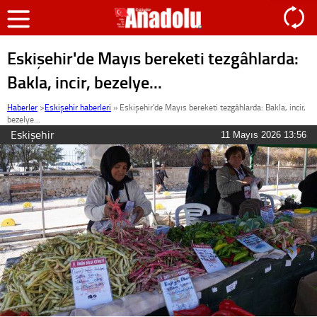
Eskişehir'de Mayıs bereketi tezgâhlarda:
Bakla, incir, bezelye...
Haberler
>
Eskişehir haberleri
»
Eskişehir'de Mayıs bereketi tezgâhlarda: Bakla, incir,
bezelye...
Eskişehir
11 Mayıs 2026 13:56