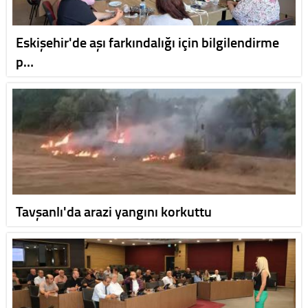
Eskişehir'de aşı farkındalığı için bilgilendirme
p…
Tavşanlı'da arazi yangını korkuttu