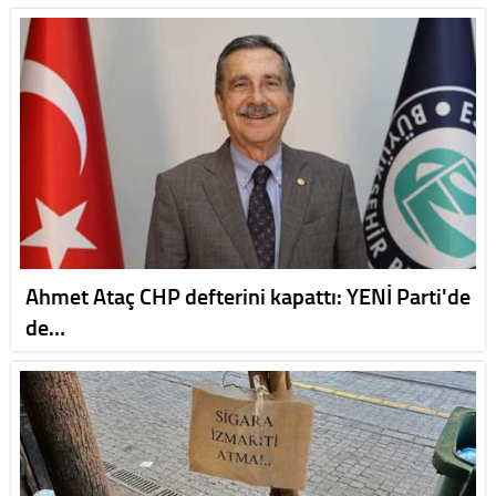
Ahmet Ataç CHP defterini kapattı: YENİ Parti'de
de…