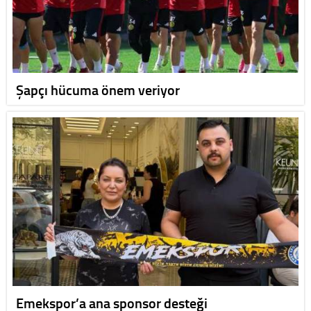
Şapçı hücuma önem veriyor
Emekspor’a ana sponsor desteği