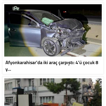
Afyonkarahisar'da iki araç çarpıştı: 4'ü çocuk 8
y…