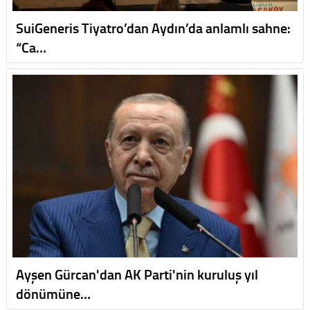
SuiGeneris Tiyatro’dan Aydın’da anlamlı sahne:
“Ca…
Ayşen Gürcan'dan AK Parti'nin kuruluş yıl
dönümüne…