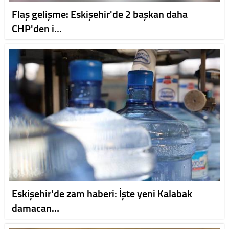
Flaş gelişme: Eskişehir'de 2 başkan daha
CHP'den i…
Eskişehir'de zam haberi: İşte yeni Kalabak
damacan…