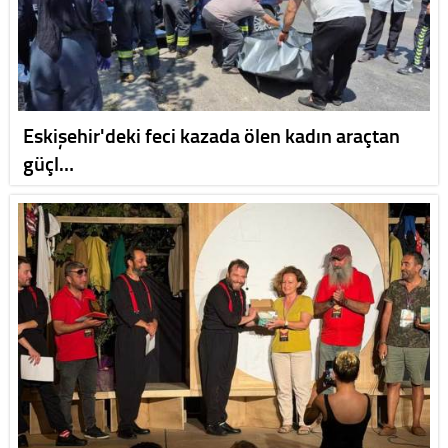
Eskişehir'deki feci kazada ölen kadın araçtan
güçl…