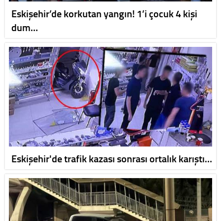
Eskişehir’de korkutan yangın! 1’i çocuk 4 kişi
dum…
Eskişehir'de trafik kazası sonrası ortalık karıştı…