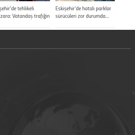
şehir'de tehlikeli
Eskişehir'de hatalı parklar
ara: Vatandaş trafiğin
sürücüleri zor durumda…
E