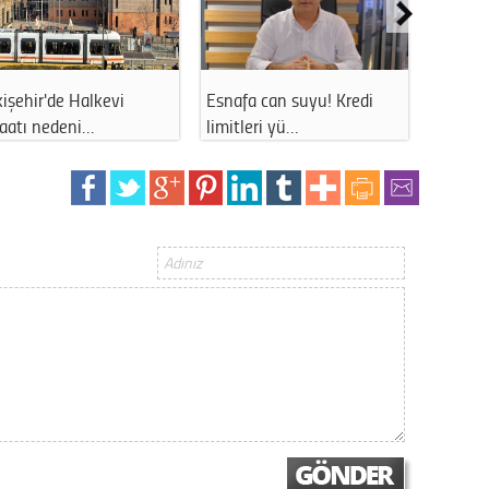
Gürha
Eskişe
Döne
Rifat
işehir'de Halkevi
Esnafa can suyu! Kredi
Eskişe
şaatı nedeni…
limitleri yü…
uzun s
Sürdür
kültür
Konu
2023 y
bekliy
Tüli
Düşükl