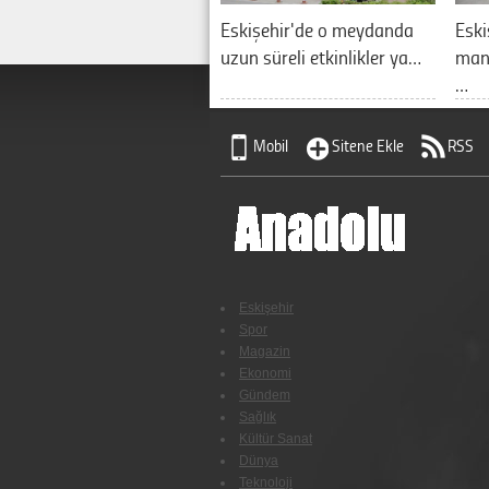
Eskişehir'de o meydanda
Eski
uzun süreli etkinlikler ya…
manz
…
Mobil
Sitene Ekle
RSS
Eskişehir
Spor
Magazin
Ekonomi
Gündem
Sağlık
Kültür Sanat
Dünya
Teknoloji