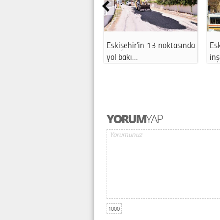
Eskişehir'in 13 noktasında
Esk
yol bakı…
in
1000