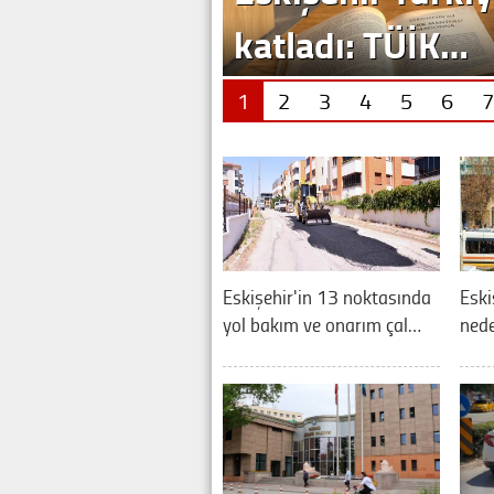
katladı: TÜİK…
1
2
3
4
5
6
7
Eskişehir'in 13 noktasında
Eski
yol bakım ve onarım çal…
nede