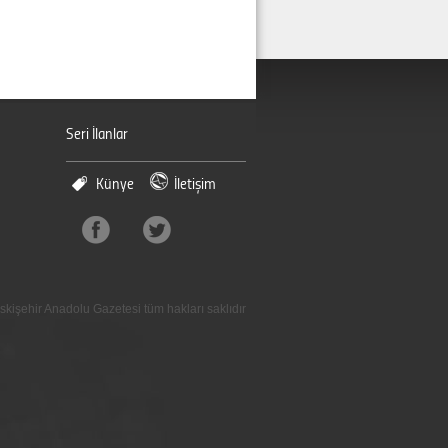
Seri İlanlar
Künye
İletişim
skişehir Anadolu Gazetesi tüm hakları saklıdır