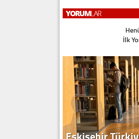
Henü
İlk Y
Eskişehir Türkiy