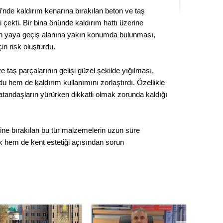
Seval
’nde kaldırım kenarına bırakılan beton ve taş
i çekti. Bir bina önünde kaldırım hattı üzerine
Es Es’
rin yaya geçiş alanına yakın konumda bulunması,
in risk oluşturdu.
ve taş parçalarının gelişi güzel şekilde yığılması,
Ahme
du hem de kaldırım kullanımını zorlaştırdı. Özellikle
atandaşların yürürken dikkatli olmak zorunda kaldığı
Tepeba
birliği
ulaşı
rine bırakılan bu tür malzemelerin uzun süre
Fund
 hem de kent estetiği açısından sorun
CHP’li
kazana
seçiml
Melt