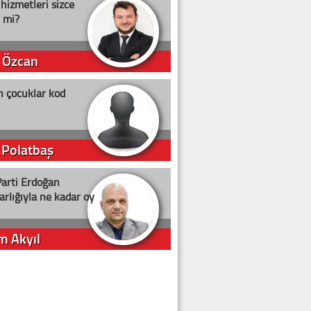
 hizmetleri sizce
i mi?
 Özcan
n çocuklar kod
 Polatbaş
arti Erdoğan
arlığıyla ne kadar oy
m Akyıl
iye ilgiliyiz!