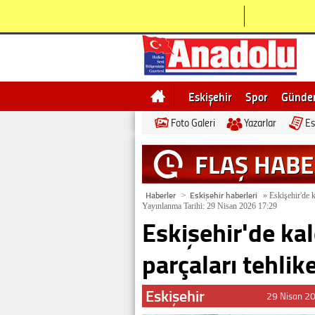
Eskişehir
Spor
Günd
Foto Galeri
Yazarlar
Es
Bilecik
Ne demek
Esk
FLAŞ HAB
Haberler
Eskişehir haberleri
>
»
Eskişehir'de k
Yayınlanma Tarihi: 29 Nisan 2026 17:29
Eskişehir'de kal
parçaları tehlik
Eskişehir
29 Nisan 2