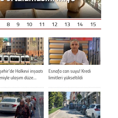
8
9
10
11
12
13
14
15
şehir'de Halkevi inşaatı
Esnafa can suyu! Kredi
niyle ulaşım düze…
limitleri yükseltildi