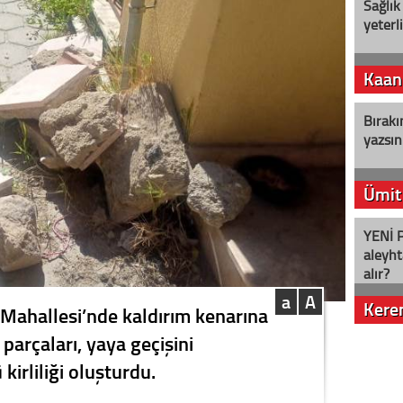
Sağlık
yeterl
Kaan
Bırakı
yazsın
Ümit
YENİ P
aleyht
alır?
a
A
Kere
 Mahallesi’nde kaldırım kenarına
 parçaları, yaya geçişini
Nostalj
kirliliği oluşturdu.