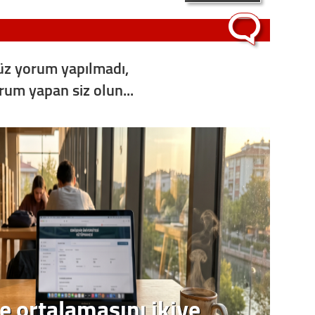
Op. D
Sağlığı
z yorum yapılmadı,
orum yapan siz olun...
Uzm. 
Vatand
M. M
Hayır,
Seda
e ortalamasını ikiye